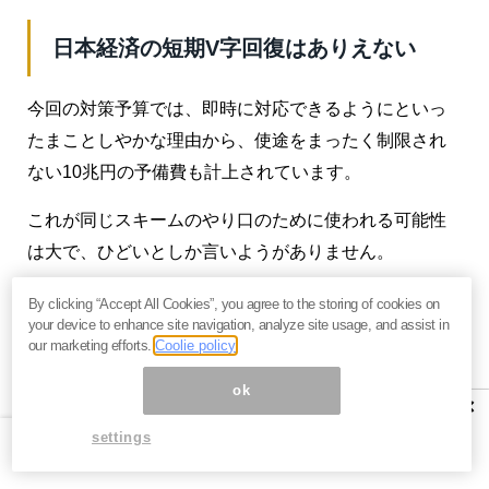
日本経済の短期V字回復はありえない
今回の対策予算では、即時に対応できるようにといっ
たまことしやかな理由から、使途をまったく制限され
ない10兆円の予備費も計上されています。
これが同じスキームのやり口のために使われる可能性
は大で、ひどいとしか言いようがありません。
足元では経済状況も国の対応もそっちのけで、日本株
By clicking “Accept All Cookies”, you agree to the storing of cookies on
your device to enhance site navigation, analyze site usage, and assist in
を買い上げる個人投資家が跋扈（ばっこ）していま
our marketing efforts.
Coolie policy
す。
ok
×
こんな国の経済が短期にV字回復などするわけはなく、
settings
むしろ二番底に向けて反転大暴落することのほうに注
意したほうがよろしいのではないかと思う、情けない