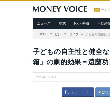
今す
PR
ニュース
株式
FX・先物
不動産
»
»
HOME
ビジネス・ライフ
子どもの自主性と
子どもの自主性と健全な
箱」の劇的効果＝遠藤功
2020年11月30日
シェア
2
はて