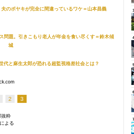
」夫のボヤキが完全に間違っているワケ＝山本昌義
レス問題。引きこもり老人が年金を食い尽くす＝鈴木傾
城
世代と麻生太郎が恐れる超監視格差社会とは？
ock.com
2
3
部抜粋
部による