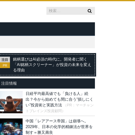
銘柄選びはAI必須の時代に。開発者に聞く
注目
「AI銘柄スクリーナー」が投資の未来を変え
PR
る理由
注目情報
日経平均最高値でも「負ける人」続
出？今から始めても間に合う“損しにく
い”投資術と実践方法
（PR：マーチャン
トブレインズ投資顧問）
中国「レアアース帝国」は崩壊へ。
2029年、日本の化学的精錬法が世界を
制す＝勝又壽良