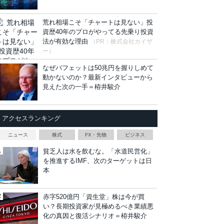
荒れ相場こそ「チャートは見ない」投
資歴40年のプロがやってる先乗り投資
法が有効な理由
（PR：株式会社カイザ
ー）
なぜバフェットは50兆円を握りしめて
動かないのか？最新インタビューから
見えた次の一手＝栫井駿介
アクセスランキング
ニュース
株式
FX・先物
ビジネス
貧乏人は水を飲むな。「水道民営化」
を推進するIMF、次のターゲットは日
本
赤字520億円「資生堂」株は今が買
い？長期投資家が見極めるべき業績悪
化の真因と復活シナリオ＝栫井駿介