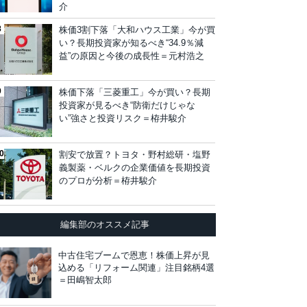
介
株価3割下落「大和ハウス工業」今が買
い？長期投資家が知るべき“34.9％減
益”の原因と今後の成長性＝元村浩之
株価下落「三菱重工」今が買い？長期
投資家が見るべき“防衛だけじゃな
い”強さと投資リスク＝栫井駿介
割安で放置？トヨタ・野村総研・塩野
義製薬・ベルクの企業価値を長期投資
のプロが分析＝栫井駿介
編集部のオススメ記事
中古住宅ブームで恩恵！株価上昇が見
込める「リフォーム関連」注目銘柄4選
＝田嶋智太郎