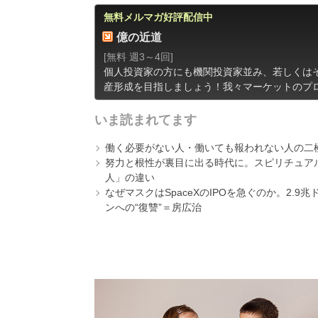
無料メルマガ好評配信中
億の近道
[無料 週3～4回]
個人投資家の方にも機関投資家並み、若しくは
産形成を目指しましょう！我々マーケットのプ
いま読まれてます
働く必要がない人・働いても報われない人の二
努力と根性が裏目に出る時代に。スピリチュアル
人」の違い
なぜマスクはSpaceXのIPOを急ぐのか。2.
ンへの“復讐”＝房広治