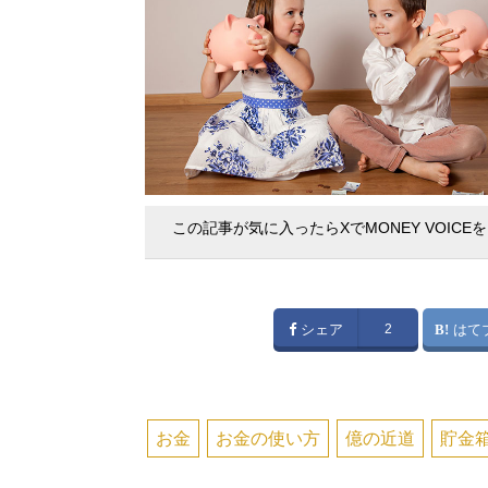
この記事が気に入ったらXでMONEY VOICE
シェア
2
はて
お金
お金の使い方
億の近道
貯金