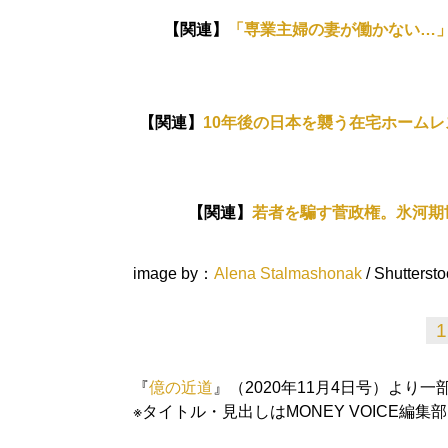
【関連】
「専業主婦の妻が働かない…
【関連】
10年後の日本を襲う在宅ホーム
【関連】
若者を騙す菅政権。氷河期
image by：
Alena Stalmashonak
/ Shutterst
1
『
億の近道
』（2020年11月4日号）より一
※タイトル・見出しはMONEY VOICE編集