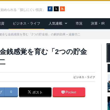
F
X
R
ぐ始められる「損しにくい投資」
a
S
c
S
投資
ビジネス・ライフ
人気連載
市況
決算・IR
e
b
o
健全な金銭感覚を育む「2つの貯金箱」の劇的効果＝遠藤功二
o
k
金銭感覚を育む「2つの貯金
二
ビジネス・ライフ
ブ
0
Pocket
ポスト