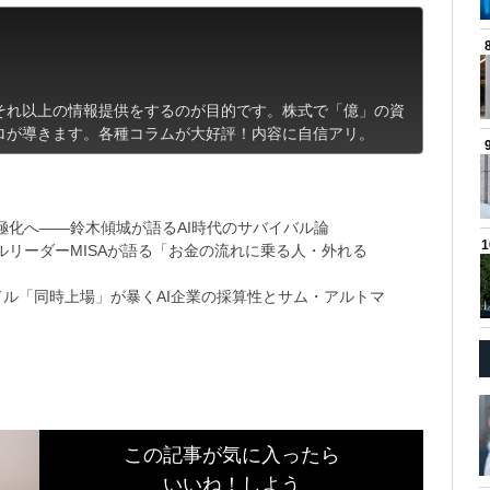
それ以上の情報提供をするのが目的です。株式で「億」の資
ロが導きます。各種コラムが大好評！内容に自信アリ。
極化へ――鈴木傾城が語るAI時代のサバイバル論
リーダーMISAが語る「お金の流れに乗る人・外れる
9兆ドル「同時上場」が暴くAI企業の採算性とサム・アルトマ
この記事が気に入ったら
いいね！しよう