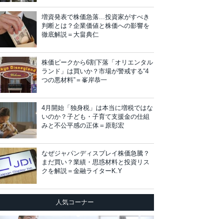
増資発表で株価急落…投資家がすべき
判断とは？企業価値と株価への影響を
徹底解説＝大畠典仁
株価ピークから6割下落「オリエンタル
ランド」は買いか？市場が警戒する“4
つの悪材料”＝峯岸恭一
4月開始「独身税」は本当に増税ではな
いのか？子ども・子育て支援金の仕組
みと不公平感の正体＝原彰宏
なぜジャパンディスプレイ株価急騰？
まだ買い？業績・思惑材料と投資リス
クを解説＝金融ライターK.Y
人気コーナー