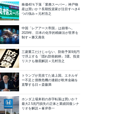
株価40％下落「業務スーパー」神戸物
産は買いか？長期投資家が注目すべき4
つの強み＝元村浩之
中国「レアアース帝国」は崩壊へ。
2029年、日本の化学的精錬法が世界を
制す＝勝又壽良
三菱重工だけじゃない、防衛予算9兆円
で浮上する「隠れ防衛銘柄」3選。投資
リスクも徹底解説＝元村浩之
トランプが見捨てた途上国。エネルギ
ー不足と債務危機の連鎖が欧米金融を
直撃する日＝斎藤満
ホンダ上場来初の赤字転落は買いか？
最大2.5兆円損失の正体と業績回復シナ
リオを解説＝峯岸恭一