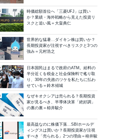
時価総額首位へ「三菱UFJ」は買い
か？業績・海外戦略から見えた投資リ
スクと追い風＝大畠典仁
世界的な猛暑…ダイキン株は買いか？
長期投資家が注視すべきリスクと3つの
強み＝元村浩之
日本国民はまるで政府のATM。給料の
半分近くを税金と社会保険料で毟り取
り、30年の失政のツケを私たちに払わ
せている＝鈴木傾城
なぜキオクシアは売られる？長期投資
家が見るべき、半導体決算「絶好調」
の裏の裏＝栫井駿介
最高益なのに株価下落…SBIホールデ
ィングスは買いか？長期投資家が注視
すべき「売られる」2つの理由＝栫井駿