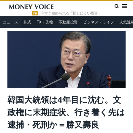
»
»
HOME
ニュース
韓国大統領は4年目に沈む。文政権に末期
症状、行き着く先は逮捕・死刑か＝勝又壽良
今すぐ始められる「損しにくい投資」
PR
ニュース
株式
FX・先物
不動産投資
ビジネス・ライフ
人気連
韓国大統領は4年目に沈む。文
政権に末期症状、行き着く先は
逮捕・死刑か＝勝又壽良