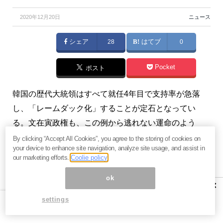
2020年12月20日
ニュース
シェア
28
はてブ
0
Pocket
ポスト
韓国の歴代大統領はすべて就任4年目で支持率が急落
し、「レームダック化」することが定石となってい
る。文在寅政権も、この例から逃れない運命のよう
だ。（『
勝又壽良の経済時評
』勝又壽良）
By clicking “Accept All Cookies”, you agree to the storing of cookies on
your device to enhance site navigation, analyze site usage, and assist in
our marketing efforts.
Coolie policy
【関連】
先進国すべてが「中国を嫌悪」。外需消滅で
ok
中国経済は破綻する＝勝又壽良
×
settings
※本記事は有料メルマガ『
勝又壽良の経済時評
』2020年