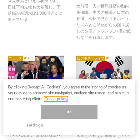
ス大暴落といえる状況です。
大前研一氏が世界経済の動向
日経平均先物も大暴落し、下
を俯瞰。中国の成長と日本の
落幅が前週末比1,000円近くに
衰退、欧州で見られるポピュ
迫っていま…
リズムと右傾化からの揺り戻
しの兆候、トランプ1年目の総
括などを解説します。
ニュース
162
ビジネス・ライフ
15
By clicking “Accept All Cookies”, you agree to the storing of cookies on
2017年5月28日
2017年2月7日
your device to enhance site navigation, analyze site usage, and assist in
our marketing efforts.
Coolie policy
トランプ弾劾なら大戦争
トランプ大統領にスルー
ルートへ？北朝鮮情勢
され続ける韓国、首脳会
ok
「本当の瀬戸際」を読む
談は夢のまた夢？
＝高島康司
日米首脳会談が2月10日に決ま
settings
今トランプ降ろしに躍起にな
るなど、日本は着実に新しい
っているのは、北朝鮮攻撃を
米国との外交に動き出してい