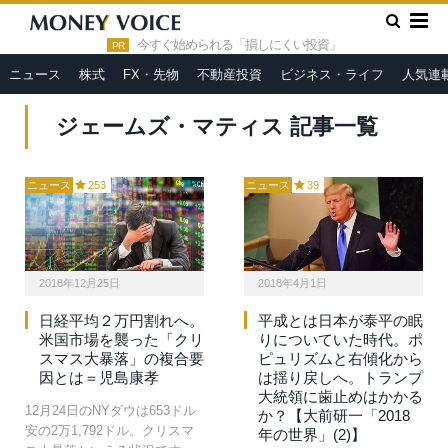
»
HOME
ジェームズ・マティス
今すぐ始められる「損しにくい投資」
PR
ニュース
株式
FX・先物
不動産投資
ビジネス・ライフ
人気連
ジェームズ・マティス 記事一覧
ニュース
253
ニュース
39
2018年12月25日
2018年4月1日
日経平均２万円割れへ。
平成とは日本が泰平の眠
米国市場を襲った「クリ
りについていた時代。ポ
スマス大暴落」の複合要
ピュリズムと右傾化から
因とは＝児島康孝
は揺り戻しへ。トランプ
大統領に歯止めはかかる
12月24日のNYダウは653ドル
か？【大前研一「2018
安の2万1,792ドル。クリスマ
年の世界」(2)】