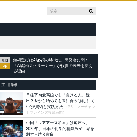
銘柄選びはAI必須の時代に。開発者に聞く
注目
「AI銘柄スクリーナー」が投資の未来を変え
PR
る理由
注目情報
日経平均最高値でも「負ける人」続
出？今から始めても間に合う“損しにく
い”投資術と実践方法
（PR：マーチャン
トブレインズ投資顧問）
中国「レアアース帝国」は崩壊へ。
2029年、日本の化学的精錬法が世界を
制す＝勝又壽良