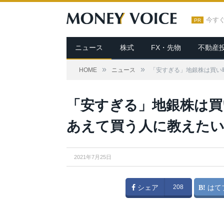
今す
PR
ニュース
株式
FX・先物
不動産
»
»
HOME
ニュース
「安すぎる」地銀株は買い
「安すぎる」地銀株は買
あえて買う人に教えたい
2021年7月25日
シェア
208
はて