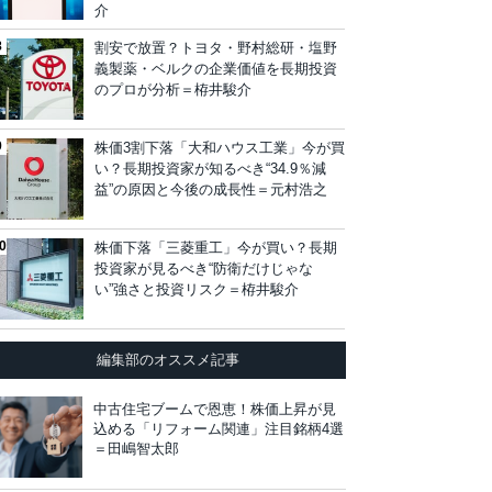
介
割安で放置？トヨタ・野村総研・塩野
義製薬・ベルクの企業価値を長期投資
のプロが分析＝栫井駿介
株価3割下落「大和ハウス工業」今が買
い？長期投資家が知るべき“34.9％減
益”の原因と今後の成長性＝元村浩之
株価下落「三菱重工」今が買い？長期
投資家が見るべき“防衛だけじゃな
い”強さと投資リスク＝栫井駿介
編集部のオススメ記事
中古住宅ブームで恩恵！株価上昇が見
込める「リフォーム関連」注目銘柄4選
＝田嶋智太郎