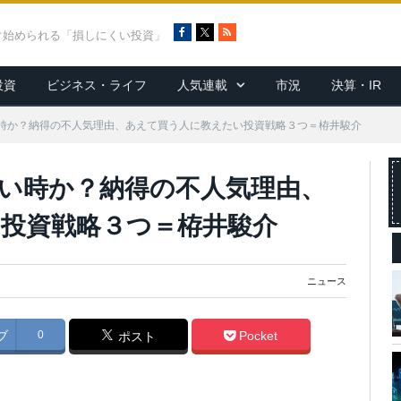
F
X
R
ぐ始められる「損しにくい投資」
a
S
c
S
投資
ビジネス・ライフ
人気連載
市況
決算・IR
e
b
o
時か？納得の不人気理由、あえて買う人に教えたい投資戦略３つ＝栫井駿介
o
k
い時か？納得の不人気理由、
投資戦略３つ＝栫井駿介
ニュース
ブ
0
Pocket
ポスト