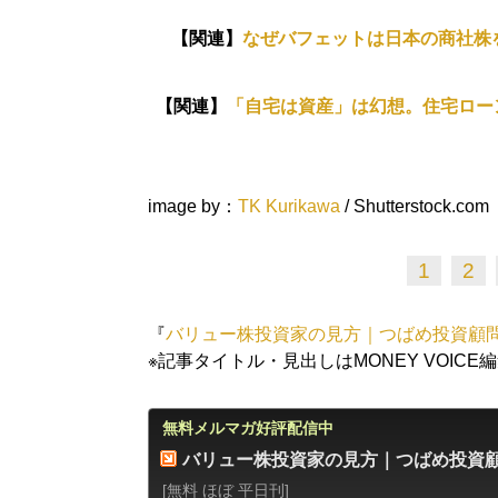
【関連】
なぜバフェットは日本の商社株
【関連】
「自宅は資産」は幻想。住宅ロー
image by：
TK Kurikawa
/ Shutterstock.com
1
2
『
バリュー株投資家の見方｜つばめ投資顧
※記事タイトル・見出しはMONEY VOICE
無料メルマガ好評配信中
バリュー株投資家の見方｜つばめ投資
[無料 ほぼ 平日刊]