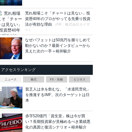
荒れ相場こそ「チャートは見ない」投
資歴40年のプロがやってる先乗り投資
法が有効な理由
（PR：株式会社カイザ
ー）
なぜバフェットは50兆円を握りしめて
動かないのか？最新インタビューから
見えた次の一手＝栫井駿介
アクセスランキング
ニュース
株式
FX・先物
ビジネス
貧乏人は水を飲むな。「水道民営化」
を推進するIMF、次のターゲットは日
本
赤字520億円「資生堂」株は今が買
い？長期投資家が見極めるべき業績悪
化の真因と復活シナリオ＝栫井駿介