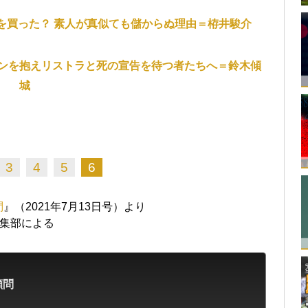
を買った？ 素人が真似ても儲からぬ理由＝栫井駿介
ンを抱えリストラと死の宣告を待つ者たちへ＝鈴木傾
城
3
4
5
6
問
』（2021年7月13日号）より
編集部による
顧問