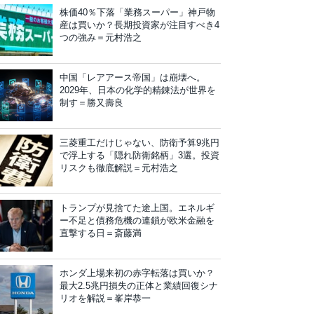
株価40％下落「業務スーパー」神戸物
産は買いか？長期投資家が注目すべき4
つの強み＝元村浩之
中国「レアアース帝国」は崩壊へ。
2029年、日本の化学的精錬法が世界を
制す＝勝又壽良
三菱重工だけじゃない、防衛予算9兆円
で浮上する「隠れ防衛銘柄」3選。投資
リスクも徹底解説＝元村浩之
トランプが見捨てた途上国。エネルギ
ー不足と債務危機の連鎖が欧米金融を
直撃する日＝斎藤満
ホンダ上場来初の赤字転落は買いか？
最大2.5兆円損失の正体と業績回復シナ
リオを解説＝峯岸恭一