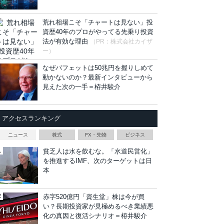
荒れ相場こそ「チャートは見ない」投
資歴40年のプロがやってる先乗り投資
法が有効な理由
（PR：株式会社カイザ
ー）
なぜバフェットは50兆円を握りしめて
動かないのか？最新インタビューから
見えた次の一手＝栫井駿介
アクセスランキング
ニュース
株式
FX・先物
ビジネス
貧乏人は水を飲むな。「水道民営化」
を推進するIMF、次のターゲットは日
本
赤字520億円「資生堂」株は今が買
い？長期投資家が見極めるべき業績悪
化の真因と復活シナリオ＝栫井駿介