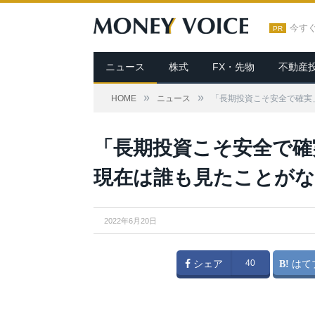
今す
PR
ニュース
株式
FX・先物
不動産
»
»
HOME
ニュース
「長期投資こそ安全で確実
「長期投資こそ安全で確
現在は誰も見たことがな
2022年6月20日
シェア
40
はて