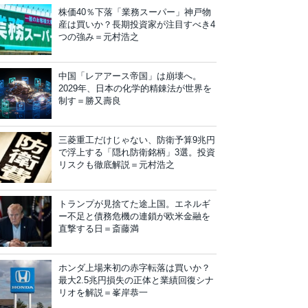
株価40％下落「業務スーパー」神戸物
産は買いか？長期投資家が注目すべき4
つの強み＝元村浩之
中国「レアアース帝国」は崩壊へ。
2029年、日本の化学的精錬法が世界を
制す＝勝又壽良
三菱重工だけじゃない、防衛予算9兆円
で浮上する「隠れ防衛銘柄」3選。投資
リスクも徹底解説＝元村浩之
トランプが見捨てた途上国。エネルギ
ー不足と債務危機の連鎖が欧米金融を
直撃する日＝斎藤満
ホンダ上場来初の赤字転落は買いか？
最大2.5兆円損失の正体と業績回復シナ
リオを解説＝峯岸恭一