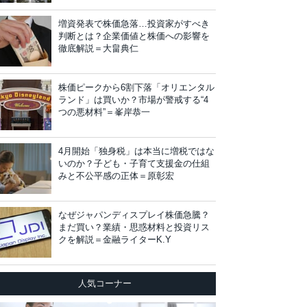
増資発表で株価急落…投資家がすべき
判断とは？企業価値と株価への影響を
徹底解説＝大畠典仁
株価ピークから6割下落「オリエンタル
ランド」は買いか？市場が警戒する“4
つの悪材料”＝峯岸恭一
4月開始「独身税」は本当に増税ではな
いのか？子ども・子育て支援金の仕組
みと不公平感の正体＝原彰宏
なぜジャパンディスプレイ株価急騰？
まだ買い？業績・思惑材料と投資リス
クを解説＝金融ライターK.Y
人気コーナー