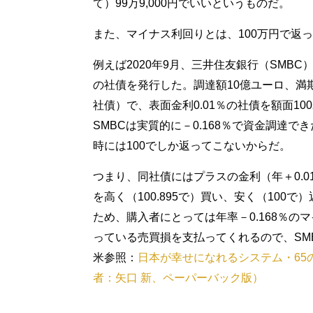
て）99万9,000円でいいというものだ。
また、マイナス利回りとは、100万円で返
例えば2020年9月、三井住友銀行（SMB
の社債を発行した。調達額10億ユーロ、満
社債）で、表面金利0.01％の社債を額面10
SMBCは実質的に－0.168％で資金調達
時には100でしか返ってこないからだ。
つまり、同社債にはプラスの金利（年＋0.
を高く（100.895で）買い、安く（100
ため、購入者にとっては年率－0.168％
っている売買損を支払ってくれるので、SM
米参照：
日本が幸せになれるシステム・65
者：矢口 新、ペーパーバック版）