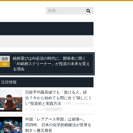
銘柄選びはAI必須の時代に。開発者に聞く
注目
「AI銘柄スクリーナー」が投資の未来を変え
PR
る理由
注目情報
日経平均最高値でも「負ける人」続
出？今から始めても間に合う“損しにく
い”投資術と実践方法
（PR：マーチャン
トブレインズ投資顧問）
中国「レアアース帝国」は崩壊へ。
2029年、日本の化学的精錬法が世界を
制す＝勝又壽良