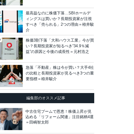
最高益なのに株価下落…SBIホールデ
ィングスは買いか？長期投資家が注視
すべき「売られる」2つの理由＝栫井駿
介
株価3割下落「大和ハウス工業」今が買
い？長期投資家が知るべき“34.9％減
益”の原因と今後の成長性＝元村浩之
急落「不動産」株は今が買い？大手4社
の比較と長期投資家が見るべき3つの重
要指標＝栫井駿介
編集部のオススメ記事
中古住宅ブームで恩恵！株価上昇が見
込める「リフォーム関連」注目銘柄4選
＝田嶋智太郎