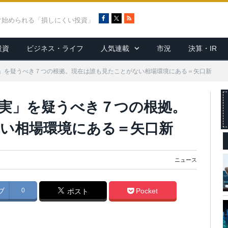
F
X
R
ぐ始められる「損しにくい投資」
a
S
c
S
投資
ビジネス・ライフ
人気連載
市況
決算・IR
e
b
o
」を疑うべき７つの根拠。現在は誰も見たことがない相場環境にある＝矢口新
o
k
実」を疑うべき７つの根拠。
い相場環境にある＝矢口新
ニュース
ブ
0
Pocket
ポスト