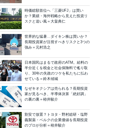
時価総額首位へ「三菱UFJ」は買い
か？業績・海外戦略から見えた投資リ
スクと追い風＝大畠典仁
世界的な猛暑…ダイキン株は買いか？
長期投資家が注視すべきリスクと3つの
強み＝元村浩之
日本国民はまるで政府のATM。給料の
半分近くを税金と社会保険料で毟り取
り、30年の失政のツケを私たちに払わ
せている＝鈴木傾城
なぜキオクシアは売られる？長期投資
家が見るべき、半導体決算「絶好調」
の裏の裏＝栫井駿介
割安で放置？トヨタ・野村総研・塩野
義製薬・ベルクの企業価値を長期投資
のプロが分析＝栫井駿介