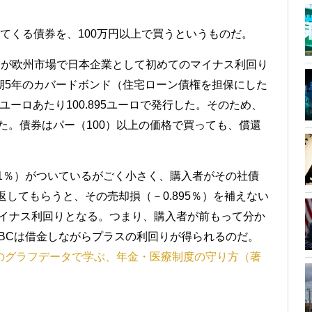
ってくる債券を、100万円以上で買うというものだ。
C）が欧州市場で日本企業として初めてのマイナス利回り
期5年のカバードボンド（住宅ローン債権を担保にした
0ユーロあたり100.895ユーロで発行した。そのため、
できた。債券はパー（100）以上の価格で買っても、償還
01％）がついているがごく小さく、購入者がその社債
で）返してもらうと、その売却損（－0.895％）を補えない
のマイナス利回りとなる。つまり、購入者が前もって分か
BCは借金しながらプラスの利回りが得られるのだ。
のグラフデータで学ぶ、年金・医療制度の守り方（著