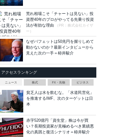
荒れ相場こそ「チャートは見ない」投
資歴40年のプロがやってる先乗り投資
法が有効な理由
（PR：株式会社カイザ
ー）
なぜバフェットは50兆円を握りしめて
動かないのか？最新インタビューから
見えた次の一手＝栫井駿介
アクセスランキング
ニュース
株式
FX・先物
ビジネス
貧乏人は水を飲むな。「水道民営化」
を推進するIMF、次のターゲットは日
本
赤字520億円「資生堂」株は今が買
い？長期投資家が見極めるべき業績悪
化の真因と復活シナリオ＝栫井駿介