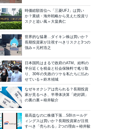
時価総額首位へ「三菱UFJ」は買い
か？業績・海外戦略から見えた投資リ
スクと追い風＝大畠典仁
世界的な猛暑…ダイキン株は買いか？
長期投資家が注視すべきリスクと3つの
強み＝元村浩之
日本国民はまるで政府のATM。給料の
半分近くを税金と社会保険料で毟り取
り、30年の失政のツケを私たちに払わ
せている＝鈴木傾城
なぜキオクシアは売られる？長期投資
家が見るべき、半導体決算「絶好調」
の裏の裏＝栫井駿介
最高益なのに株価下落…SBIホールデ
ィングスは買いか？長期投資家が注視
すべき「売られる」2つの理由＝栫井駿