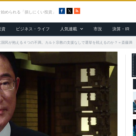
F
X
R
ぐ始められる「損しにくい投資」
a
S
c
S
投資
ビジネス・ライフ
人気連載
市況
決算・IR
e
b
o
裏に国民が抱える４つの不満。カルト宗教の支援なしで選挙を戦えるのか？＝斎藤満
o
k