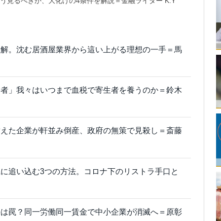
う見るべきか、大化けの4条件を解説＝金融ライター K.Y
正解。沈む居酒屋業界から這い上がる理想の一手＝馬
弱者」我々はいつまで血税で寄生者を養うのか＝鈴木
耐えた企業が軒並み倒産、政府の無策で見殺し＝斎藤
に追い込む3つの方法。コロナ下のリストラ手口と
決は罠？同一労働同一賃金で中小企業が消滅へ＝原彰