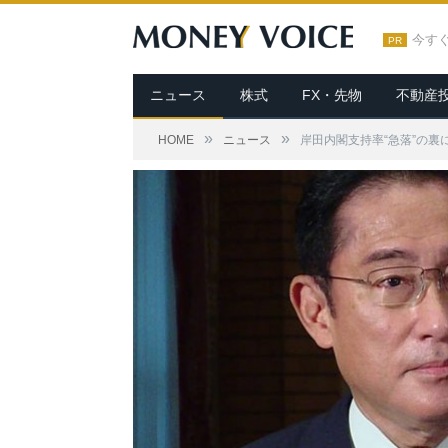
今す
PR
ニュース
株式
FX・先物
不動産
»
»
HOME
ニュース
岸田内閣支持率“急落”の