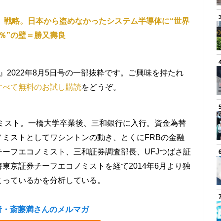
」戦略。日本から盗めなかったシステム半導体に“世界
％”の壁＝勝又壽良
』2022年8月5日号の一部抜粋です。ご興味を持たれ
すべて無料のお試し購読
をどうぞ。
ノミスト。一橋大学卒業後、三和銀行に入行。資金為替
ミストとしてワシントンの動き、とくにFRBの金融
ーフエコノミスト、三和証券調査部長、UFJつばさ証
東京証券チーフエコノミストを経て2014年6月より独
こっているかを分析している。
者・斎藤満さんのメルマガ