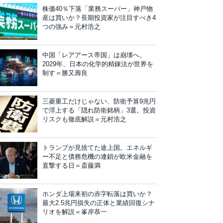
株価40％下落「業務スーパー」神戸物
産は買いか？長期投資家が注目すべき4
つの強み＝元村浩之
中国「レアアース帝国」は崩壊へ。
2029年、日本の化学的精錬法が世界を
制す＝勝又壽良
三菱重工だけじゃない、防衛予算9兆円
で浮上する「隠れ防衛銘柄」3選。投資
リスクも徹底解説＝元村浩之
トランプが見捨てた途上国。エネルギ
ー不足と債務危機の連鎖が欧米金融を
直撃する日＝斎藤満
ホンダ上場来初の赤字転落は買いか？
最大2.5兆円損失の正体と業績回復シナ
リオを解説＝峯岸恭一