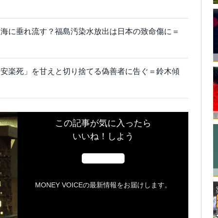
々海に垂れ流す？福島汚染水放出は日本の致命傷に＝
「安楽死」を甘えと切り捨てる偽善者に告ぐ＝鈴木傾
この記事が気に入ったら
いいね！しよう
MONEY VOICEの最新情報をお届けします。