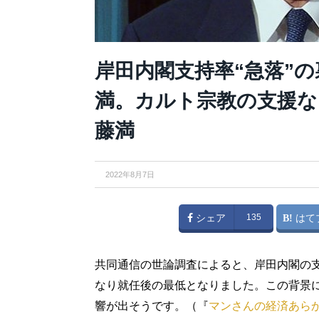
岸田内閣支持率“急落”
満。カルト宗教の支援な
藤満
2022年8月7日
シェア
135
はて
共同通信の世論調査によると、岸田内閣の支持
なり就任後の最低となりました。この背景
響が出そうです。（『
マンさんの経済あら