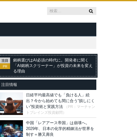
銘柄選びはAI必須の時代に。開発者に聞く
注目
「AI銘柄スクリーナー」が投資の未来を変え
PR
る理由
注目情報
日経平均最高値でも「負ける人」続
出？今から始めても間に合う“損しにく
い”投資術と実践方法
（PR：マーチャン
トブレインズ投資顧問）
中国「レアアース帝国」は崩壊へ。
2029年、日本の化学的精錬法が世界を
制す＝勝又壽良