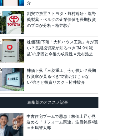
介
割安で放置？トヨタ・野村総研・塩野
義製薬・ベルクの企業価値を長期投資
のプロが分析＝栫井駿介
株価3割下落「大和ハウス工業」今が買
い？長期投資家が知るべき“34.9％減
益”の原因と今後の成長性＝元村浩之
株価下落「三菱重工」今が買い？長期
投資家が見るべき“防衛だけじゃな
い”強さと投資リスク＝栫井駿介
編集部のオススメ記事
中古住宅ブームで恩恵！株価上昇が見
込める「リフォーム関連」注目銘柄4選
＝田嶋智太郎