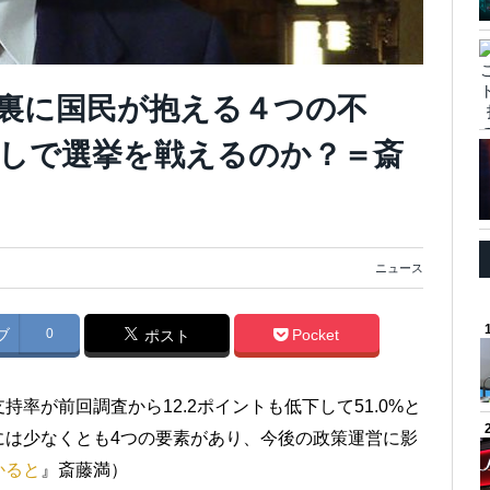
の裏に国民が抱える４つの不
しで選挙を戦えるのか？＝斎
ニュース
ブ
0
Pocket
ポスト
率が前回調査から12.2ポイントも低下して51.0%と
には少なくとも4つの要素があり、今後の政策運営に影
かると
』斎藤満）