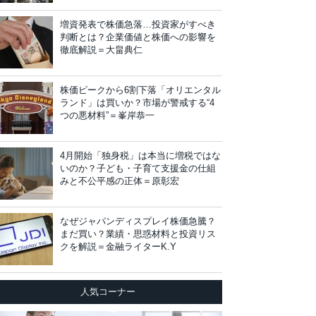
増資発表で株価急落…投資家がすべき
判断とは？企業価値と株価への影響を
徹底解説＝大畠典仁
株価ピークから6割下落「オリエンタル
ランド」は買いか？市場が警戒する“4
つの悪材料”＝峯岸恭一
4月開始「独身税」は本当に増税ではな
いのか？子ども・子育て支援金の仕組
みと不公平感の正体＝原彰宏
なぜジャパンディスプレイ株価急騰？
まだ買い？業績・思惑材料と投資リス
クを解説＝金融ライターK.Y
人気コーナー