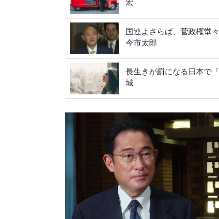
宏
国連よさらば、菅政権堂
今市太郎
長生きが罰になる日本で
城