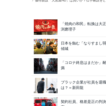
優待新設「大黒屋HD」は買いか？仕手株説をど
「焼肉の和民」転換は大
渕磨理子
日本を蝕む「なりすまし
傾城
「コロナ終息はまだか」
満
ブラック企業が社員を退職
は？＝新田龍
契約社員、格差是正の判