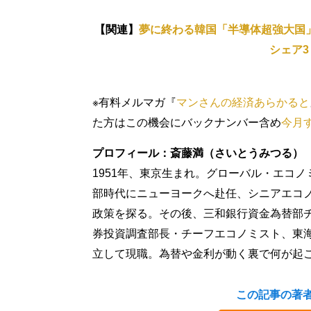
【関連】
夢に終わる韓国「半導体超強大国
シェア3
※有料メルマガ『
マンさんの経済あらかると
た方はこの機会にバックナンバー含め
今月
プロフィール：斎藤満（さいとうみつる）
1951年、東京生まれ。グローバル・エコ
部時代にニューヨークへ赴任、シニアエコノ
政策を探る。その後、三和銀行資金為替部チ
券投資調査部長・チーフエコノミスト、東海
立して現職。為替や金利が動く裏で何が起
この記事の著