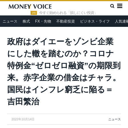
»
»
HOME
ニュース
政府はダイエーをゾンビ企業にした轍を踏
むのか？コロナ特例金“ゼロゼロ融資”の期限到来。赤字企業の借金は
今すぐ始められる「損しにくい投資」
PR
チャラ。国民はインフレ窮乏に陥る＝吉田繁治
ニュース
株式
FX・先物
不動産投資
ビジネス・ライフ
人気連
政府はダイエーをゾンビ企業
にした轍を踏むのか？コロナ
特例金“ゼロゼロ融資”の期限到
来。赤字企業の借金はチャラ。
国民はインフレ窮乏に陥る＝
吉田繁治
2022年10月14日
ニュース