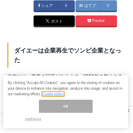
シェア
0
はてブ
0
Pocket
ポスト
ダイエーは企業再生でソンビ企業となっ
た
当方には、直接の記憶があります。2000年の初めころ
By clicking “Accept All Cookies”, you agree to the storing of cookies on
専門誌に「ダイエーは、負債2兆円を、利益返済する目
your device to enhance site navigation, analyze site usage, and assist in
処が立たない。破産するべきである。リース契約は20
our marketing efforts.
Coolie policy
年、赤字店舗を閉鎖してもリース料の支払い義務が残
ok
×
るから」という主旨を書きました。
settings
リース料の残債は、B/S（決算時に作って、株主に開示
する貸借対照表）に載らない負債です。