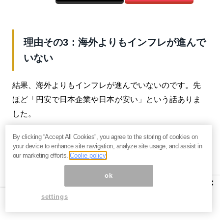
理由その3：海外よりもインフレが進んで
いない
結果、海外よりもインフレが進んでいないのです。先
ほど「円安で日本企業や日本が安い」という話ありま
した。
確かに円安の恩恵は間違いなくある。ただそれだけで
By clicking “Accept All Cookies”, you agree to the storing of cookies on
your device to enhance site navigation, analyze site usage, and assist in
はなくて、そもそもこういった要因によってインフレ
our marketing efforts.
Coolie policy
自体が進んでない。
ok
×
だから日本の商品は安いということが挙げられるわけ
settings
です。実際海外では、結構ひどいことになっていま
す。