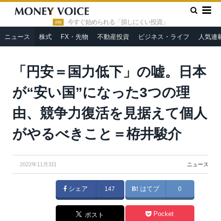
»
»
HOME
ニュース
「円安＝国力低下」の嘘。日本が“安い
国”になった3つの理由、競争力復活を見据えて個人がやるべきこと
今すぐ始められる「損しにくい投資」
PR
＝栫井駿介
ニュース
株式
FX・先物
不動産投資
ビジネス・ライフ
人気連
「円安＝国力低下」の嘘。日本
が“安い国”になった3つの理
由、競争力復活を見据えて個人
がやるべきこと＝栫井駿介
2022年11月3日
ニュース
シェア
147
はてブ
0
Pocket
ポスト