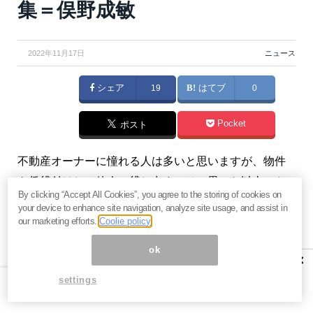
集＝俣野成敏
2022年11月17日
ニュース
シェア
19
はてブ
0
Pocket
ポスト
不動産オーナーに憧れる人は多いと思いますが、物件
を賃貸付けして他人に貸し出すのは、思った以上にト
By clicking “Accept All Cookies”, you agree to the storing of cookies on
ラブルがつきまとうもの。今回は、実際にあったトラ
your device to enhance site navigation, analyze site usage, and assist in
ブルの実例をピックアップしました。実際のトラブル
our marketing efforts.
Coolie policy
にどう対処してきたのかを国内不動産の専門家に解説
ok
×
していただきます。（
俣野成敏の『サラリーマンを
settings
「副業」にしよう』実践編
）