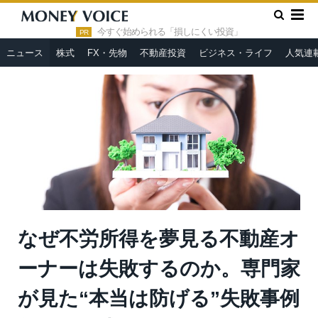
»
»
HOME
ニュース
なぜ不労所得を夢見る不動産オーナーは失
敗するのか。専門家が見た“本当は防げる”失敗事例集＝俣野成敏
今すぐ始められる「損しにくい投資」
PR
ニュース
株式
FX・先物
不動産投資
ビジネス・ライフ
人気連
なぜ不労所得を夢見る不動産オ
ーナーは失敗するのか。専門家
が見た“本当は防げる”失敗事例