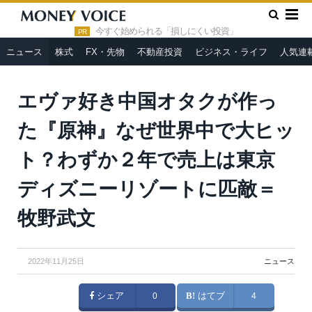
»
»
HOME
ニュース
エヴァ好き中国オタクが作った『原神』な
ぜ世界中で大ヒット？わずか２年で売上は東京ディズニーリゾート
今すぐ始められる「損しにくい投資」
PR
に匹敵＝牧野武文
ニュース
株式
FX・先物
不動産投資
ビジネス・ライフ
人気連
エヴァ好き中国オタクが作っ
た『原神』なぜ世界中で大ヒッ
ト？わずか２年で売上は東京
ディズニーリゾートに匹敵＝
牧野武文
2022年11月25日
ニュース
シェア
0
はてブ
4