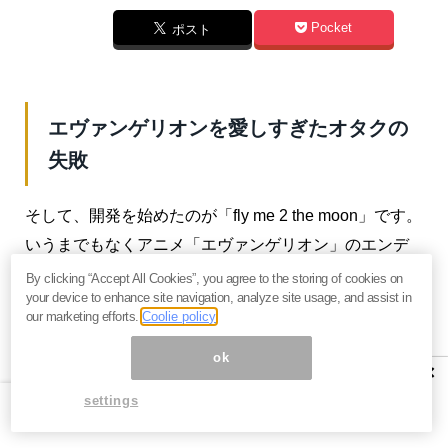
Pocket
ポスト
エヴァンゲリオンを愛しすぎたオタクの
失敗
そして、開発を始めたのが「fly me 2 the moon」です。
いうまでもなくアニメ「エヴァンゲリオン」のエンデ
ィング曲の名前です。このゲームは上海市科学技術創
By clicking “Accept All Cookies”, you agree to the storing of cookies on
your device to enhance site navigation, analyze site usage, and assist in
業センターの大学生創業基金会が実施をしていた「鷹
our marketing efforts.
Coolie policy
のひなプロジェクト」から得た10万元の資金で開発を
ok
しました。また、50平米のオフィスも無料で半年間利
×
用できる権利を得ました。これで2012年2月、miHoYo
settings
が会社として成立します。