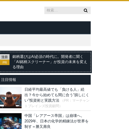
銘柄選びはAI必須の時代に。開発者に聞く
注目
「AI銘柄スクリーナー」が投資の未来を変え
PR
る理由
注目情報
日経平均最高値でも「負ける人」続
出？今から始めても間に合う“損しにく
い”投資術と実践方法
（PR：マーチャン
トブレインズ投資顧問）
中国「レアアース帝国」は崩壊へ。
2029年、日本の化学的精錬法が世界を
制す＝勝又壽良