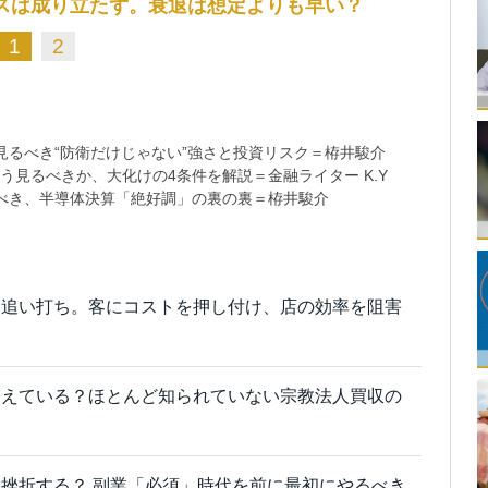
スは成り立たず。衰退は想定よりも早い？
1
2
るべき“防衛だけじゃない”強さと投資リスク＝栫井駿介
う見るべきか、大化けの4条件を解説＝金融ライター K.Y
べき、半導体決算「絶好調」の裏の裏＝栫井駿介
に追い打ち。客にコストを押し付け、店の効率を阻害
増えている？ほとんど知られていない宗教法人買収の
挫折する？ 副業「必須」時代を前に最初にやるべき