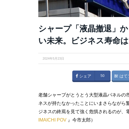
シャープ「液晶撤退」か
い未来。ビジネス寿命は
2024年5月23日
シェア
50
はて
老舗シャープがとうとう大型液晶パネルの
ネスが持たなかったことにいまさらながら
ジネスの終焉を見て強く危惧されるのが、電
IMAICHI POV
』今市太郎）