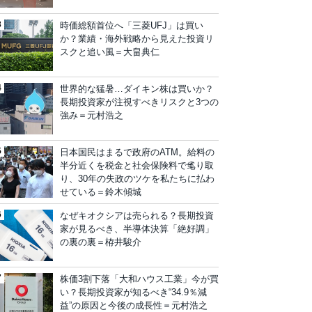
時価総額首位へ「三菱UFJ」は買い
か？業績・海外戦略から見えた投資リ
スクと追い風＝大畠典仁
世界的な猛暑…ダイキン株は買いか？
長期投資家が注視すべきリスクと3つの
強み＝元村浩之
日本国民はまるで政府のATM。給料の
半分近くを税金と社会保険料で毟り取
り、30年の失政のツケを私たちに払わ
せている＝鈴木傾城
なぜキオクシアは売られる？長期投資
家が見るべき、半導体決算「絶好調」
の裏の裏＝栫井駿介
株価3割下落「大和ハウス工業」今が買
い？長期投資家が知るべき“34.9％減
益”の原因と今後の成長性＝元村浩之