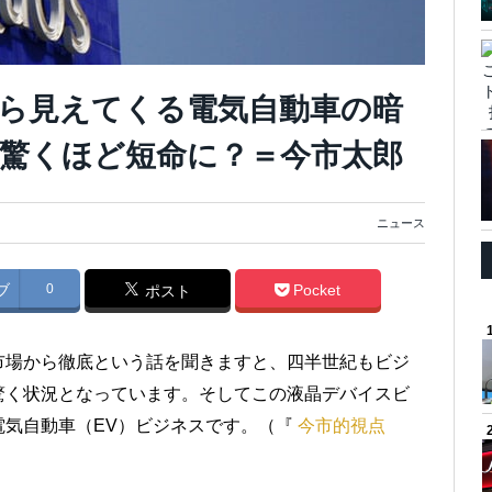
ら見えてくる電気自動車の暗
驚くほど短命に？＝今市太郎
ニュース
ブ
0
Pocket
ポスト
市場から徹底という話を聞きますと、四半世紀もビジ
驚く状況となっています。そしてこの液晶デバイスビ
気自動車（EV）ビジネスです。（『
今市的視点