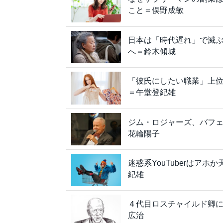
こと＝俣野成敏
日本は「時代遅れ」で滅
へ＝鈴木傾城
「彼氏にしたい職業」上位
＝午堂登紀雄
ジム・ロジャーズ、バフ
花輪陽子
迷惑系YouTuberはア
紀雄
４代目ロスチャイルド卿
広治