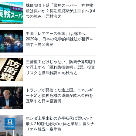
株価40％下落「業務スーパー」神戸物
産は買いか？長期投資家が注目すべき4
つの強み＝元村浩之
中国「レアアース帝国」は崩壊へ。
2029年、日本の化学的精錬法が世界を
制す＝勝又壽良
三菱重工だけじゃない、防衛予算9兆円
で浮上する「隠れ防衛銘柄」3選。投資
リスクも徹底解説＝元村浩之
トランプが見捨てた途上国。エネルギ
ー不足と債務危機の連鎖が欧米金融を
直撃する日＝斎藤満
ホンダ上場来初の赤字転落は買いか？
最大2.5兆円損失の正体と業績回復シナ
リオを解説＝峯岸恭一