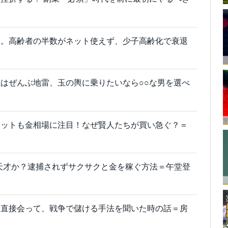
ぶ。高齢者の半数がネット使えず、少子高齢化で衰退
はぜんぶ地雷、玉の輿に乗りたいなら○○な男を選べ
ェットも金相場に注目！なぜ賢人たちが買い急ぐ？＝
ホか天才か？逮捕されずサクサクと金を稼ぐ方法＝午堂登
に直接会って、戦争で儲ける手法を聞いた時の話＝房