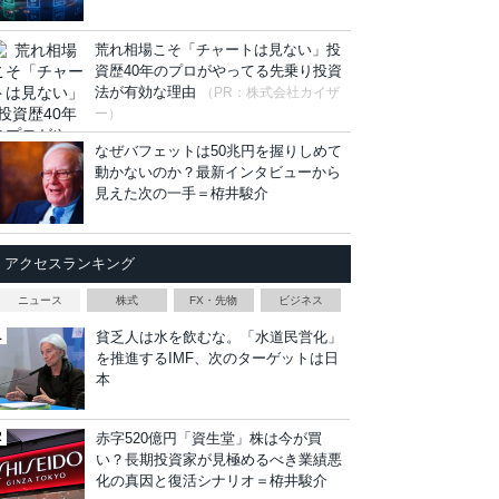
荒れ相場こそ「チャートは見ない」投
資歴40年のプロがやってる先乗り投資
法が有効な理由
（PR：株式会社カイザ
ー）
なぜバフェットは50兆円を握りしめて
動かないのか？最新インタビューから
見えた次の一手＝栫井駿介
アクセスランキング
ニュース
株式
FX・先物
ビジネス
貧乏人は水を飲むな。「水道民営化」
を推進するIMF、次のターゲットは日
本
赤字520億円「資生堂」株は今が買
い？長期投資家が見極めるべき業績悪
化の真因と復活シナリオ＝栫井駿介