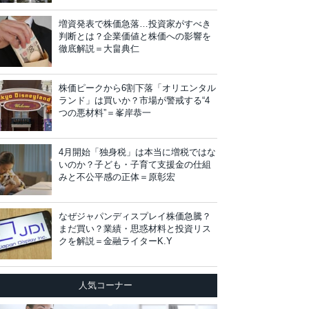
増資発表で株価急落…投資家がすべき
判断とは？企業価値と株価への影響を
徹底解説＝大畠典仁
株価ピークから6割下落「オリエンタル
ランド」は買いか？市場が警戒する“4
つの悪材料”＝峯岸恭一
4月開始「独身税」は本当に増税ではな
いのか？子ども・子育て支援金の仕組
みと不公平感の正体＝原彰宏
なぜジャパンディスプレイ株価急騰？
まだ買い？業績・思惑材料と投資リス
クを解説＝金融ライターK.Y
人気コーナー