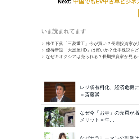
Next:
中国でもEV中古車ビジネ
いま読まれてます
株価下落「三菱重工」今が買い？長期投資家が見
優待新設「大黒屋HD」は買いか？仕手株説をど
なぜキオクシアは売られる？長期投資家が見る
レジ袋有料化、経済危機
＝斎藤満
なぜ今「お寺」の売買が
メリット＝午…
なぜサラリーマンの副業は