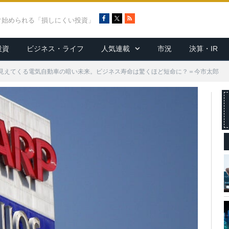
F
X
R
ぐ始められる「損しにくい投資」
a
S
c
S
投資
ビジネス・ライフ
人気連載
市況
決算・IR
e
b
o
見えてくる電気自動車の暗い未来。ビジネス寿命は驚くほど短命に？＝今市太郎
o
k