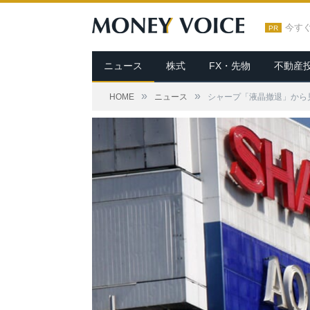
今す
PR
ニュース
株式
FX・先物
不動産
»
»
HOME
ニュース
シャープ「液晶撤退」から