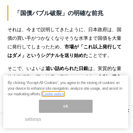
「国債バブル破裂」の明確な前兆
それは、今まで説明してきたように、日本政府は、国
債の買い手がつかなくなりそうな水準まで国債を大量
に発行してしまったため、
市場が「これ以上発行して
はダメ」というシグナルを送り始めた
ことです。
そこで、いよいよ
追い詰められた日銀
は、実質的な量
的金融緩和と同じ効果が見込める
マイナス金利の導入
By clicking “Accept All Cookies”, you agree to the storing of cookies on
をしぶしぶ決めた
というわけです。
your device to enhance site navigation, analyze site usage, and assist in
our marketing efforts.
Coolie policy
しかし、これは、やってはならない
禁じ手
です。
ok
×
結果、国債の金利そのものがマイナスになることによ
settings
って、
日本の銀行システムまで危機に晒す
ことになっ
てしまったのです。