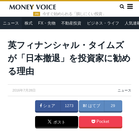
»
»
HOME
ニュース
英フィナンシャル・タイムズが「日本撤
退」を投資家に勧める理由
今すぐ始められる「損しにくい投資」
PR
ニュース
株式
FX・先物
不動産投資
ビジネス・ライフ
人気連
GongTo / Shutterstock.com
英フィナンシャル・タイムズ
が「日本撤退」を投資家に勧め
る理由
2016年7月28日
ニュース
シェア
1273
はてブ
29
Pocket
ポスト