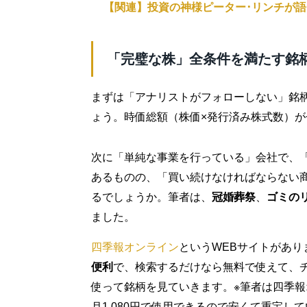
【関連】投資の神様ピーター･リンチが語
「完璧な株」全条件を満たす銘
まずは「アナリストがフォローしない」銘
ょう。時価総額（株価×発行済み株式数）がせ
次に「単純な事業を行っている」会社で、
あるものの、「買い続けなければならない
るでしょうか。筆者は、
冠婚葬祭
、
ゴミの
ました。
四季報オンライン
というWEBサイトがあり
便利
で、検索するだけなら無料で使えて、
使って銘柄を見ていきます。※筆者は四季
月1,080円で使用できるので安くて重宝