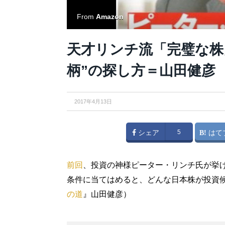
From
Amazon
天才リンチ流「完璧な株
柄”の探し方＝山田健彦
2017年4月13日
シェア
5
はて
前回
、投資の神様ピーター・リンチ氏が挙
条件に当てはめると、どんな日本株が投資
の道
』山田健彦）