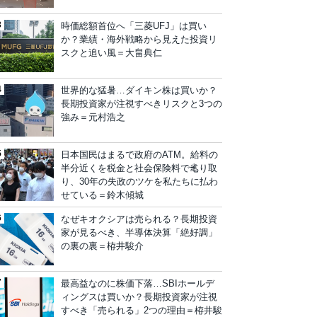
時価総額首位へ「三菱UFJ」は買い
か？業績・海外戦略から見えた投資リ
スクと追い風＝大畠典仁
世界的な猛暑…ダイキン株は買いか？
長期投資家が注視すべきリスクと3つの
強み＝元村浩之
日本国民はまるで政府のATM。給料の
半分近くを税金と社会保険料で毟り取
り、30年の失政のツケを私たちに払わ
せている＝鈴木傾城
なぜキオクシアは売られる？長期投資
家が見るべき、半導体決算「絶好調」
の裏の裏＝栫井駿介
最高益なのに株価下落…SBIホールデ
ィングスは買いか？長期投資家が注視
すべき「売られる」2つの理由＝栫井駿