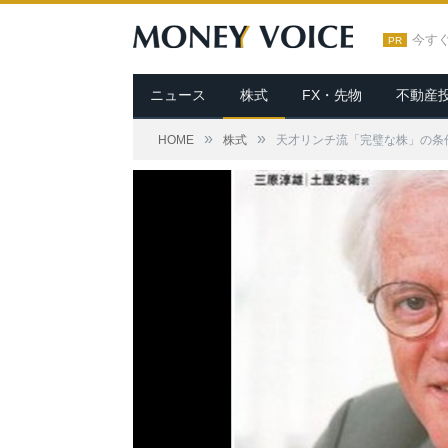
今す
PR
ニュース
株式
FX・先物
不動産
»
»
HOME
株式
天才リンチ流「完璧な株」の条