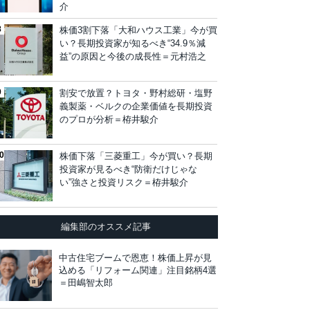
介
株価3割下落「大和ハウス工業」今が買
い？長期投資家が知るべき“34.9％減
益”の原因と今後の成長性＝元村浩之
割安で放置？トヨタ・野村総研・塩野
義製薬・ベルクの企業価値を長期投資
のプロが分析＝栫井駿介
株価下落「三菱重工」今が買い？長期
投資家が見るべき“防衛だけじゃな
い”強さと投資リスク＝栫井駿介
編集部のオススメ記事
中古住宅ブームで恩恵！株価上昇が見
込める「リフォーム関連」注目銘柄4選
＝田嶋智太郎