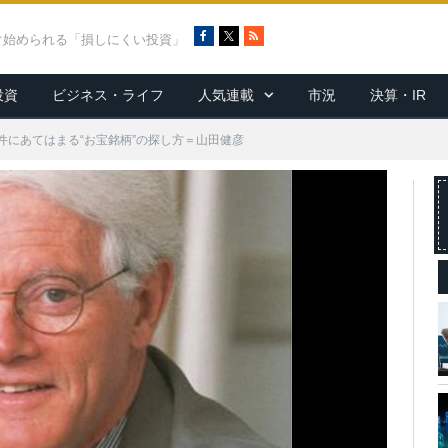
F
X
R
ぐ始められる「損しにくい投資」
a
S
c
S
投資
ビジネス・ライフ
人気連載
市況
決算・IR
e
b
o
件にあてはまる“お宝銘柄”の探し方＝山田健彦
o
k