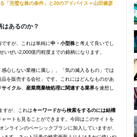
る「完璧な株の条件」と20のアドバイス＝山田健彦
柄はあるのか？
柄ですが、これは単純に
中・小型株
と考えて良いでし
いぜい2,000億円程度までの銘柄になります。
「感心しない業種に属し」、「気の滅入るもの」では
商品を販売する会社」です。これにはどんなものがあ
リサイクル
、
産業廃棄物処理に関連する業界
を連想し
ますが、これは
キーワードから検索をするのには結構
チャートも見ることができます。今回はこのサイトを
報オンラインのベーシックプランに加入していますが、
しています。ネット証券の検索画面よりもはるかに使いや