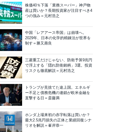
株価40％下落「業務スーパー」神戸物
産は買いか？長期投資家が注目すべき4
つの強み＝元村浩之
中国「レアアース帝国」は崩壊へ。
2029年、日本の化学的精錬法が世界を
制す＝勝又壽良
三菱重工だけじゃない、防衛予算9兆円
で浮上する「隠れ防衛銘柄」3選。投資
リスクも徹底解説＝元村浩之
トランプが見捨てた途上国。エネルギ
ー不足と債務危機の連鎖が欧米金融を
直撃する日＝斎藤満
ホンダ上場来初の赤字転落は買いか？
最大2.5兆円損失の正体と業績回復シナ
リオを解説＝峯岸恭一