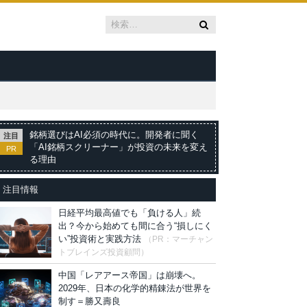
銘柄選びはAI必須の時代に。開発者に聞く
注目
「AI銘柄スクリーナー」が投資の未来を変え
PR
る理由
注目情報
日経平均最高値でも「負ける人」続
出？今から始めても間に合う“損しにく
い”投資術と実践方法
（PR：マーチャン
トブレインズ投資顧問）
中国「レアアース帝国」は崩壊へ。
2029年、日本の化学的精錬法が世界を
制す＝勝又壽良