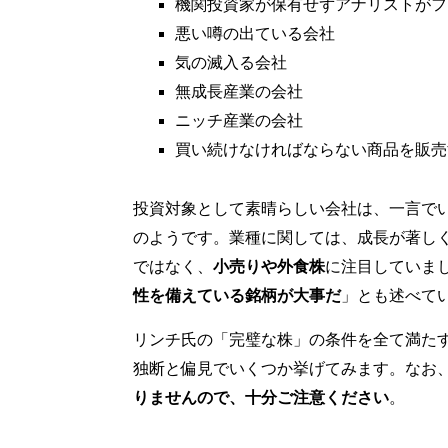
機関投資家が保有せずアナリストがフ
悪い噂の出ている会社
気の滅入る会社
無成長産業の会社
ニッチ産業の会社
買い続けなければならない商品を販売
投資対象として素晴らしい会社は、一言で
のようです。業種に関しては、成長が著し
ではなく、
小売りや外食株
に注目していま
性を備えている銘柄が大事だ
」とも述べて
リンチ氏の「完璧な株」の条件を全て満た
独断と偏見でいくつか挙げてみます。なお
りませんので、十分ご注意ください
。