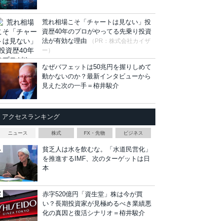
荒れ相場こそ「チャートは見ない」投
資歴40年のプロがやってる先乗り投資
法が有効な理由
（PR：株式会社カイザ
ー）
なぜバフェットは50兆円を握りしめて
動かないのか？最新インタビューから
見えた次の一手＝栫井駿介
アクセスランキング
ニュース
株式
FX・先物
ビジネス
貧乏人は水を飲むな。「水道民営化」
を推進するIMF、次のターゲットは日
本
赤字520億円「資生堂」株は今が買
い？長期投資家が見極めるべき業績悪
化の真因と復活シナリオ＝栫井駿介