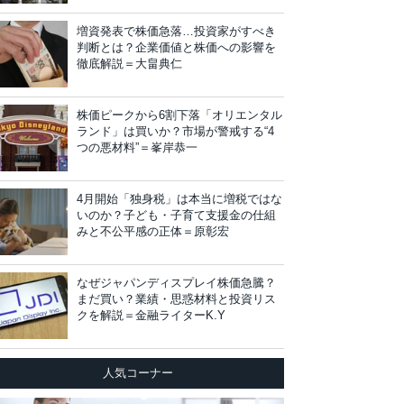
増資発表で株価急落…投資家がすべき
判断とは？企業価値と株価への影響を
徹底解説＝大畠典仁
株価ピークから6割下落「オリエンタル
ランド」は買いか？市場が警戒する“4
つの悪材料”＝峯岸恭一
4月開始「独身税」は本当に増税ではな
いのか？子ども・子育て支援金の仕組
みと不公平感の正体＝原彰宏
なぜジャパンディスプレイ株価急騰？
まだ買い？業績・思惑材料と投資リス
クを解説＝金融ライターK.Y
人気コーナー