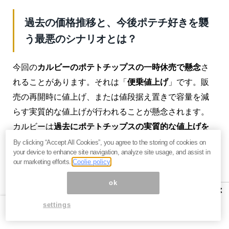
過去の価格推移と、今後ポテチ好きを襲
う最悪のシナリオとは？
今回の
カルビーのポテトチップスの一時休売で懸念
さ
れることがあります。それは「
便乗値上げ
」です。販
売の再開時に値上げ、または値段据え置きで容量を減
らす実質的な値上げが行われることが懸念されます。
カルビーは
過去にポテトチップスの実質的な値上げを
行なった
ことがあるからです。
By clicking “Accept All Cookies”, you agree to the storing of cookies on
your device to enhance site navigation, analyze site usage, and assist in
our marketing efforts.
Coolie policy
カルビーのポテトチップスは
1975年に誕生
しました。
「100円でカルビーポテトチップスは買えますが、カル
ok
×
ビーポテトチップスで100円は買えません。悪しから
settings
ず」のCMが大ブレイクしたことで認知され、多くの消
費者に支持されるようになりました。ちなみに、発売