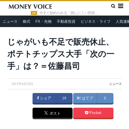
»
»
HOME
ニュース
じゃがいも不足で販売休止、ポテトチップ
ス大手「次の一手」は？＝佐藤昌司
今すぐ始められる「損しにくい投資」
PR
ニュース
株式
FX・先物
不動産投資
ビジネス・ライフ
人気連
From
Wikimedia Commons
じゃがいも不足で販売休止、
ポテトチップス大手「次の一
手」は？＝佐藤昌司
2017年4月23日
ニュース
シェア
19
はてブ
0
Pocket
ポスト