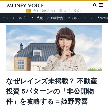
»
»
HOME
不動産投資
なぜレインズ未掲載？ 不動産投資 5パ
ターンの「非公開物件」を攻略する＝姫野秀喜
今すぐ始められる「損しにくい投資」
PR
ニュース
株式
FX・先物
不動産投資
ビジネス・ライフ
人気連
なぜレインズ未掲載？ 不動産
投資 5パターンの「非公開物
件」を攻略する＝姫野秀喜