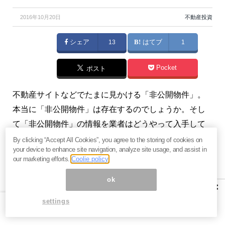
2016年10月20日
不動産投資
シェア
13
はてブ
1
Pocket
ポスト
不動産サイトなどでたまに見かける「非公開物件」。
本当に「非公開物件」は存在するのでしょうか。そし
て「非公開物件」の情報を業者はどうやって入手して
いるのでしょうか。（『
1億円大家さん姫ちゃん☆不動
By clicking “Accept All Cookies”, you agree to the storing of cookies on
your device to enhance site navigation, analyze site usage, and assist in
産ノウハウ
』姫野秀喜）
our marketing efforts.
Coolie policy
プロフィール：姫野秀喜（ひめの ひでき）
ok
×
姫屋不動産コンサルティング(株)代表。1978年生まれ、
settings
福岡市出身。九州大学経済学部卒。アクセンチュア(株)
で売上3,000億円超え企業の会計・経営計画策定などコ