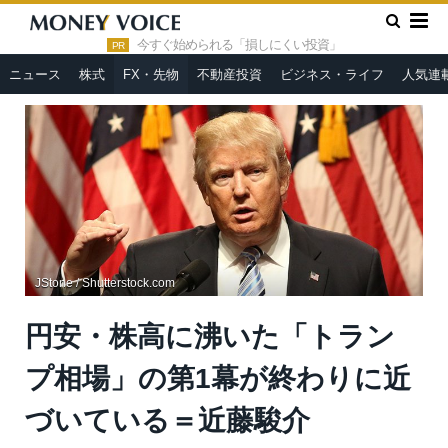
»
»
HOME
FX・先物
円安・株高に沸いた「トランプ相場」の
第1幕が終わりに近づいている＝近藤駿介
今すぐ始められる「損しにくい投資」
PR
ニュース
株式
FX・先物
不動産投資
ビジネス・ライフ
人気連
JStone / Shutterstock.com
円安・株高に沸いた「トラン
プ相場」の第1幕が終わりに近
づいている＝近藤駿介