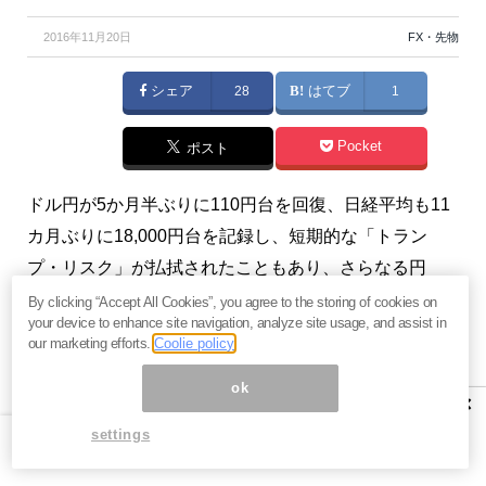
2016年11月20日
FX・先物
シェア
28
はてブ
1
Pocket
ポスト
ドル円が5か月半ぶりに110円台を回復、日経平均も11
カ月ぶりに18,000円台を記録し、短期的な「トラン
プ・リスク」が払拭されたこともあり、さらなる円
安、株高期待も生まれてきている。しかし、大統領選
By clicking “Accept All Cookies”, you agree to the storing of cookies on
your device to enhance site navigation, analyze site usage, and assist in
前に高まり過ぎた「トランプ・リスク」の反動による
our marketing efforts.
Coolie policy
ドル高、株高も転換点を迎えている。（『
近藤駿介～
ok
金融市場を通して見える世界
』近藤駿介）
×
settings
プロフィール：近藤駿介（こんどうしゅんすけ）
ファンドマネージャー、ストラテジストとして金融市