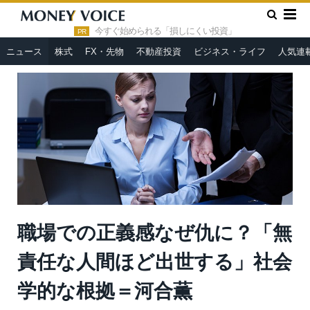
»
»
HOME
ニュース
職場での正義感なぜ仇に？「無責任な人間
ほど出世する」社会学的な根拠＝河合薫
今すぐ始められる「損しにくい投資」
PR
ニュース
株式
FX・先物
不動産投資
ビジネス・ライフ
人気連
職場での正義感なぜ仇に？「無
責任な人間ほど出世する」社会
学的な根拠＝河合薫