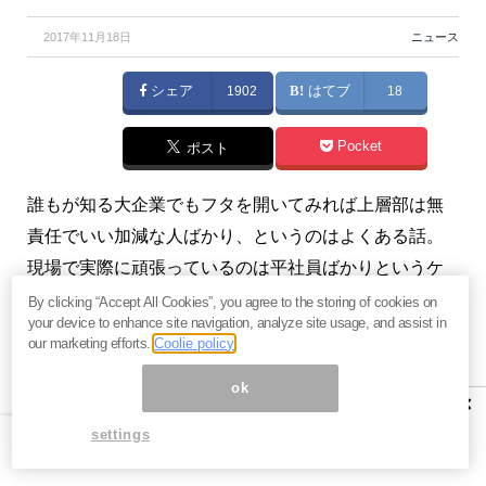
2017年11月18日
ニュース
シェア
1902
はてブ
18
Pocket
ポスト
誰もが知る大企業でもフタを開いてみれば上層部は無
責任でいい加減な人ばかり、というのはよくある話。
現場で実際に頑張っているのは平社員ばかりというケ
ースは意外と多いのではないでしょうか。メルマガ
By clicking “Accept All Cookies”, you agree to the storing of cookies on
your device to enhance site navigation, analyze site usage, and assist in
『デキる男は尻がイイ－河合薫の『社会の窓』』
の著
our marketing efforts.
Coolie policy
者で、米国育ちの元ANA国際線CA、元お天気キャスタ
ok
ーという異例のキャリアを持つ健康社会学者の河合薫
×
さんが、大手日本企業の中間管理職に関する興味深い
settings
調査結果を紹介します。