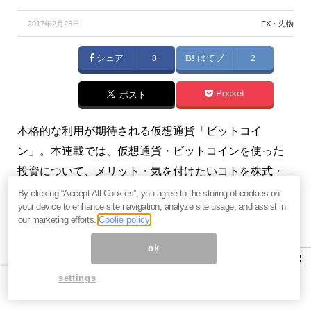
2017年2月26日
FX・先物
シェア
8
はてブ
2
Pocket
ポスト
本格的な利用が期待される仮想通貨「ビットコイ
ン」。本連載では、仮想通貨・ビットコインを使った
投資について、メリット・気を付けたいコトを株式・
FX等にも精通する小田玄紀氏がわかりやすく解説しま
By clicking “Accept All Cookies”, you agree to the storing of cookies on
your device to enhance site navigation, analyze site usage, and assist in
す。仮想通貨や取引所の選び方は？ 何をしたら得し
our marketing efforts.
Coolie policy
て、何をすると損する？仮想通貨投資への一歩をココ
ok
から踏み出しましょう！【連載第6回（全7回）】
×
settings
【連載第1回】「ビットコイン投資」超入門（1）～い