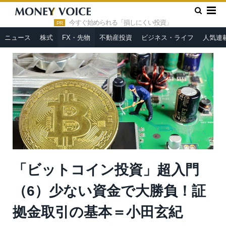
»
»
HOME
FX・先物
「ビットコイン投資」超入門（6）少ない
資金で大勝負！証拠金取引の基本＝小田玄紀
今すぐ始められる「損しにくい投資」
PR
ニュース
株式
FX・先物
不動産投資
ビジネス・ライフ
人気連
「ビットコイン投資」超入門
（6）少ない資金で大勝負！証
拠金取引の基本＝小田玄紀