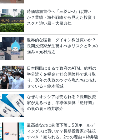
時価総額首位へ「三菱UFJ」は買い
か？業績・海外戦略から見えた投資リ
スクと追い風＝大畠典仁
世界的な猛暑…ダイキン株は買いか？
長期投資家が注視すべきリスクと3つの
強み＝元村浩之
日本国民はまるで政府のATM。給料の
半分近くを税金と社会保険料で毟り取
り、30年の失政のツケを私たちに払わ
せている＝鈴木傾城
なぜキオクシアは売られる？長期投資
家が見るべき、半導体決算「絶好調」
の裏の裏＝栫井駿介
最高益なのに株価下落…SBIホールデ
ィングスは買いか？長期投資家が注視
すべき「売られる」2つの理由＝栫井駿