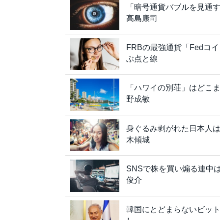
「暗号通貨バブルを見通す
高島康司
FRBの最強通貨「Fedコ
ぶ点と線
「ハワイの別荘」はどこま
野成敏
身ぐるみ剥がれた日本人
木傾城
SNSで株を買い煽る連中
俊介
韓国にとどまらないビッ