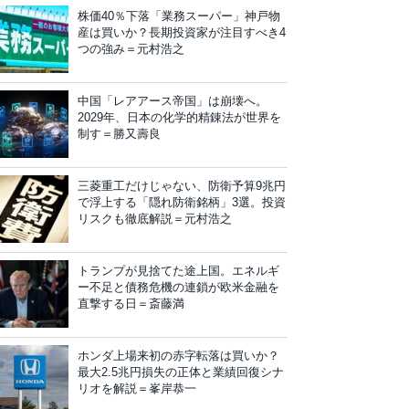
株価40％下落「業務スーパー」神戸物
産は買いか？長期投資家が注目すべき4
つの強み＝元村浩之
中国「レアアース帝国」は崩壊へ。
2029年、日本の化学的精錬法が世界を
制す＝勝又壽良
三菱重工だけじゃない、防衛予算9兆円
で浮上する「隠れ防衛銘柄」3選。投資
リスクも徹底解説＝元村浩之
トランプが見捨てた途上国。エネルギ
ー不足と債務危機の連鎖が欧米金融を
直撃する日＝斎藤満
ホンダ上場来初の赤字転落は買いか？
最大2.5兆円損失の正体と業績回復シナ
リオを解説＝峯岸恭一