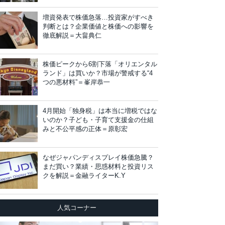
増資発表で株価急落…投資家がすべき
判断とは？企業価値と株価への影響を
徹底解説＝大畠典仁
株価ピークから6割下落「オリエンタル
ランド」は買いか？市場が警戒する“4
つの悪材料”＝峯岸恭一
4月開始「独身税」は本当に増税ではな
いのか？子ども・子育て支援金の仕組
みと不公平感の正体＝原彰宏
なぜジャパンディスプレイ株価急騰？
まだ買い？業績・思惑材料と投資リス
クを解説＝金融ライターK.Y
人気コーナー