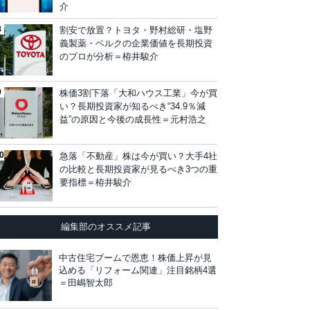
介
割安で放置？トヨタ・野村総研・塩野
義製薬・ベルクの企業価値を長期投資
のプロが分析＝栫井駿介
株価3割下落「大和ハウス工業」今が買
い？長期投資家が知るべき“34.9％減
益”の原因と今後の成長性＝元村浩之
急落「不動産」株は今が買い？大手4社
の比較と長期投資家が見るべき3つの重
要指標＝栫井駿介
編集部のオススメ記事
中古住宅ブームで恩恵！株価上昇が見
込める「リフォーム関連」注目銘柄4選
＝田嶋智太郎