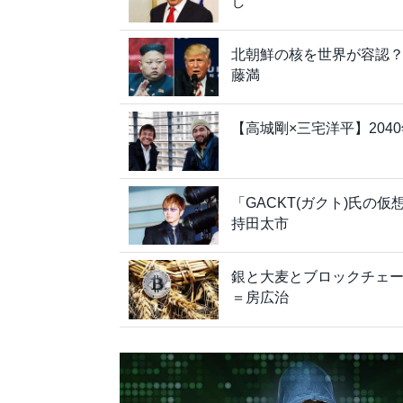
し
北朝鮮の核を世界が容認？
藤満
【高城剛×三宅洋平】20
「GACKT(ガクト)氏の
持田太市
銀と大麦とブロックチェ
＝房広治