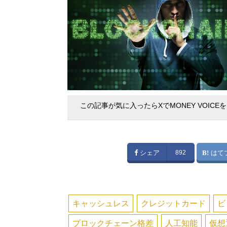
この記事が気に入ったらXでMONEY VOICE
シェア
892
はて
キャッシュレス
クレジットカード
ビ
ブロックチェーン格差
人工知能
仮想