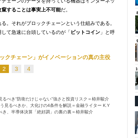
クチェーンのデータを持っている機器はインターネッ
改竄することは事実上不可能
だ。
れる。それがブロックチェーンという仕組みである。
用して急速に台頭しているのが「
ビットコイン
」と呼
ックチェーン」がイノベーションの真の主役
2
3
4
るべき“防衛だけじゃない”強さと投資リスク＝栫井駿介
う見るべきか、大化けの4条件を解説＝金融ライター K.Y
べき、半導体決算「絶好調」の裏の裏＝栫井駿介