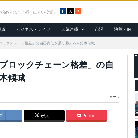
F
X
R
ぐ始められる「損しにくい投資」
a
S
c
S
投資
ビジネス・ライフ
人気連載
市況
決算・IR
e
b
o
ロックチェーン格差」の自己責任を乗り越えろ＝鈴木傾城
o
k
ブロックチェーン格差」の自
木傾城
ニュース
ブ
11
Pocket
ポスト