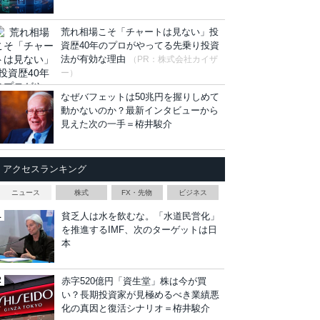
荒れ相場こそ「チャートは見ない」投
資歴40年のプロがやってる先乗り投資
法が有効な理由
（PR：株式会社カイザ
ー）
なぜバフェットは50兆円を握りしめて
動かないのか？最新インタビューから
見えた次の一手＝栫井駿介
アクセスランキング
ニュース
株式
FX・先物
ビジネス
貧乏人は水を飲むな。「水道民営化」
を推進するIMF、次のターゲットは日
本
赤字520億円「資生堂」株は今が買
い？長期投資家が見極めるべき業績悪
化の真因と復活シナリオ＝栫井駿介