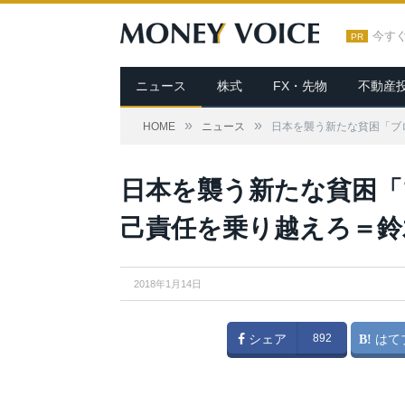
今す
PR
ニュース
株式
FX・先物
不動産
»
»
HOME
ニュース
日本を襲う新たな貧困「ブ
日本を襲う新たな貧困「
己責任を乗り越えろ＝鈴
2018年1月14日
シェア
892
はて