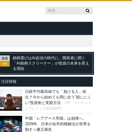
銘柄選びはAI必須の時代に。開発者に聞く
注目
「AI銘柄スクリーナー」が投資の未来を変え
PR
る理由
注目情報
日経平均最高値でも「負ける人」続
出？今から始めても間に合う“損しにく
い”投資術と実践方法
（PR：マーチャン
トブレインズ投資顧問）
中国「レアアース帝国」は崩壊へ。
2029年、日本の化学的精錬法が世界を
制す＝勝又壽良