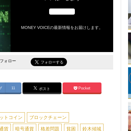
MONEY VOICEの最新情報をお届けします。
をフォロー
ブ
11
Pocket
ポスト
ットコイン
ブロックチェーン
通貨
暗号通貨
格差問題
貧困
鈴木傾城