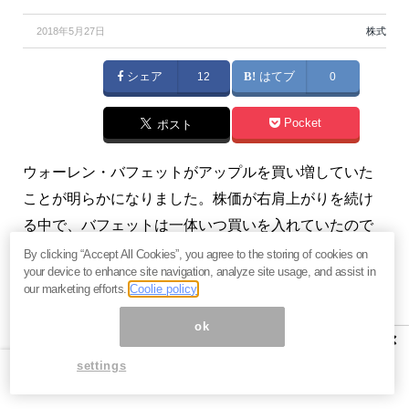
2018年5月27日
株式
シェア
12
はてブ
0
Pocket
ポスト
ウォーレン・バフェットがアップルを買い増していた
ことが明らかになりました。株価が右肩上がりを続け
る中で、バフェットは一体いつ買いを入れていたので
しょうか。（『
バリュー株投資家の見方|つばめ投資顧
By clicking “Accept All Cookies”, you agree to the storing of cookies on
your device to enhance site navigation, analyze site usage, and assist in
問
』栫井駿介）
our marketing efforts.
Coolie policy
プロフィール:栫井駿介（かこいしゅんすけ）
ok
×
株式投資アドバイザー、証券アナリスト。1986年、鹿
settings
児島県生まれ。県立鶴丸高校、東京大学経済学部卒
業。大手証券会社にて投資銀行業務に従事した後、