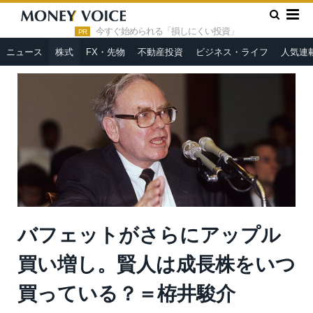
»
»
HOME
株式
バフェットがさらにアップル買い増し。賢人は
成長株をいつ買っている？＝栫井駿介
今すぐ始められる「損しにくい投資」
PR
ニュース
株式
FX・先物
不動産投資
ビジネス・ライフ
人気連
バフェットがさらにアップル
買い増し。賢人は成長株をいつ
買っている？＝栫井駿介