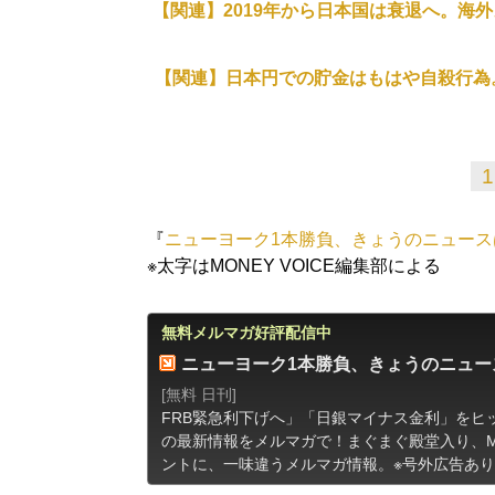
【関連】2019年から日本国は衰退へ。海
【関連】日本円での貯金はもはや自殺行為
1
『
ニューヨーク1本勝負、きょうのニュース
※太字はMONEY VOICE編集部による
無料メルマガ好評配信中
ニューヨーク1本勝負、きょうのニュー
[無料 日刊]
FRB緊急利下げへ」「日銀マイナス金利」をヒ
の最新情報をメルマガで！まぐまぐ殿堂入り、MO
ントに、一味違うメルマガ情報。※号外広告あり