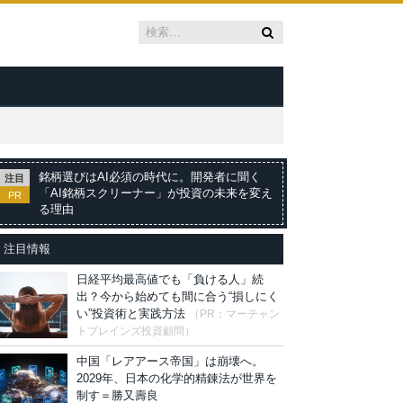
銘柄選びはAI必須の時代に。開発者に聞く
注目
「AI銘柄スクリーナー」が投資の未来を変え
PR
る理由
注目情報
日経平均最高値でも「負ける人」続
出？今から始めても間に合う“損しにく
い”投資術と実践方法
（PR：マーチャン
トブレインズ投資顧問）
中国「レアアース帝国」は崩壊へ。
2029年、日本の化学的精錬法が世界を
制す＝勝又壽良