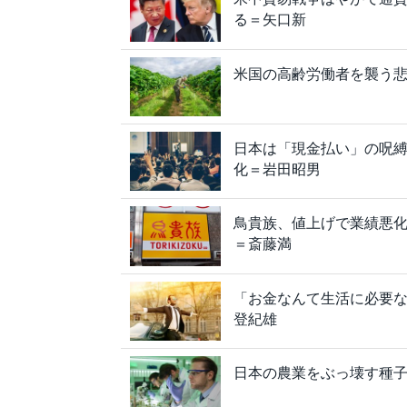
る＝矢口新
米国の高齢労働者を襲う
日本は「現金払い」の呪縛
化＝岩田昭男
鳥貴族、値上げで業績悪
＝斎藤満
「お金なんて生活に必要
登紀雄
日本の農業をぶっ壊す種