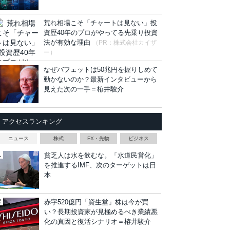
荒れ相場こそ「チャートは見ない」投
資歴40年のプロがやってる先乗り投資
法が有効な理由
（PR：株式会社カイザ
ー）
なぜバフェットは50兆円を握りしめて
動かないのか？最新インタビューから
見えた次の一手＝栫井駿介
アクセスランキング
ニュース
株式
FX・先物
ビジネス
貧乏人は水を飲むな。「水道民営化」
を推進するIMF、次のターゲットは日
本
赤字520億円「資生堂」株は今が買
い？長期投資家が見極めるべき業績悪
化の真因と復活シナリオ＝栫井駿介