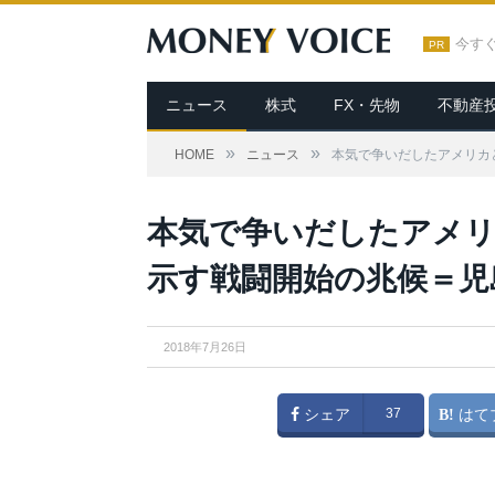
今す
PR
ニュース
株式
FX・先物
不動産
»
»
HOME
ニュース
本気で争いだしたアメリカ
本気で争いだしたアメ
示す戦闘開始の兆候＝児
2018年7月26日
シェア
37
はて