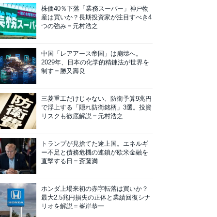
株価40％下落「業務スーパー」神戸物
産は買いか？長期投資家が注目すべき4
つの強み＝元村浩之
中国「レアアース帝国」は崩壊へ。
2029年、日本の化学的精錬法が世界を
制す＝勝又壽良
三菱重工だけじゃない、防衛予算9兆円
で浮上する「隠れ防衛銘柄」3選。投資
リスクも徹底解説＝元村浩之
トランプが見捨てた途上国。エネルギ
ー不足と債務危機の連鎖が欧米金融を
直撃する日＝斎藤満
ホンダ上場来初の赤字転落は買いか？
最大2.5兆円損失の正体と業績回復シナ
リオを解説＝峯岸恭一