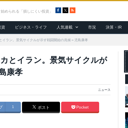
F
X
R
ぐ始められる「損しにくい投資」
a
S
c
S
投資
ビジネス・ライフ
人気連載
市況
決算・IR
e
b
o
とイラン。景気サイクルが示す戦闘開始の兆候＝児島康孝
o
k
リカとイラン。景気サイクルが
島康孝
ニュース
ブ
1
Pocket
ポスト