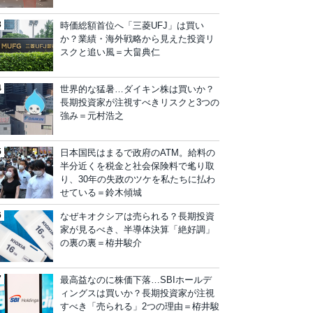
時価総額首位へ「三菱UFJ」は買い
か？業績・海外戦略から見えた投資リ
スクと追い風＝大畠典仁
世界的な猛暑…ダイキン株は買いか？
長期投資家が注視すべきリスクと3つの
強み＝元村浩之
日本国民はまるで政府のATM。給料の
半分近くを税金と社会保険料で毟り取
り、30年の失政のツケを私たちに払わ
せている＝鈴木傾城
なぜキオクシアは売られる？長期投資
家が見るべき、半導体決算「絶好調」
の裏の裏＝栫井駿介
最高益なのに株価下落…SBIホールデ
ィングスは買いか？長期投資家が注視
すべき「売られる」2つの理由＝栫井駿