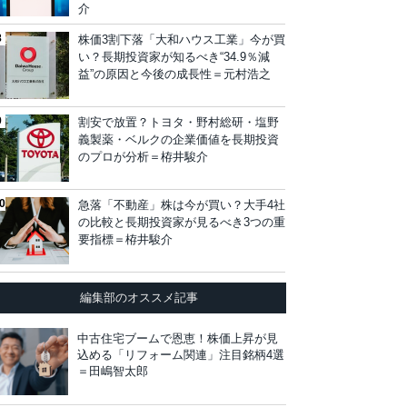
介
株価3割下落「大和ハウス工業」今が買
い？長期投資家が知るべき“34.9％減
益”の原因と今後の成長性＝元村浩之
割安で放置？トヨタ・野村総研・塩野
義製薬・ベルクの企業価値を長期投資
のプロが分析＝栫井駿介
急落「不動産」株は今が買い？大手4社
の比較と長期投資家が見るべき3つの重
要指標＝栫井駿介
編集部のオススメ記事
中古住宅ブームで恩恵！株価上昇が見
込める「リフォーム関連」注目銘柄4選
＝田嶋智太郎