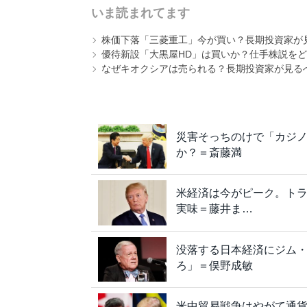
いま読まれてます
株価下落「三菱重工」今が買い？長期投資家が見
優待新設「大黒屋HD」は買いか？仕手株説をど
なぜキオクシアは売られる？長期投資家が見る
災害そっちのけで「カジ
か？＝斎藤満
米経済は今がピーク。ト
実味＝藤井ま…
没落する日本経済にジム
ろ」＝俣野成敏
米中貿易戦争はやがて通