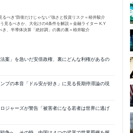
るべき“防衛だけじゃない”強さと投資リスク＝栫井駿介
う見るべきか、大化けの4条件を解説＝金融ライター K.Y
べき、半導体決算「絶好調」の裏の裏＝栫井駿介
ノ法案」を急いだ安倍政権、裏にどんな利権があるの
ランプの本音「ドル安が好き」に見る長期停滞論の現
・ロジャーズが警告「被害者になる若者は世界に逃げ
貨戦争へ。その時、中国は４つの武器で世界覇権を握