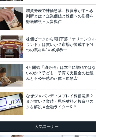
増資発表で株価急落…投資家がすべき
判断とは？企業価値と株価への影響を
徹底解説＝大畠典仁
株価ピークから6割下落「オリエンタル
ランド」は買いか？市場が警戒する“4
つの悪材料”＝峯岸恭一
4月開始「独身税」は本当に増税ではな
いのか？子ども・子育て支援金の仕組
みと不公平感の正体＝原彰宏
なぜジャパンディスプレイ株価急騰？
まだ買い？業績・思惑材料と投資リス
クを解説＝金融ライターK.Y
人気コーナー