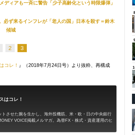
外メディアも一斉に警告「少子高齢化という時限爆弾」
。必ず来るインフレが「老人の国」日本を殺す＝鈴木
傾城
2
3
はコレ！
』（2018年7月24日号）より抜粋、再構成
スはコレ！
ットさせた腕を生かし、海外投機筋、米・欧・日の中央銀行
NEY VOICE掲載メルマガ。為替FX・株式・資産運用のヒ