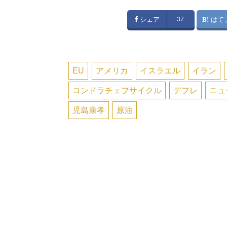
シェア
37
はて
EU
アメリカ
イスラエル
イラン
コンドラチェフサイクル
デフレ
ニュ
児島康孝
原油