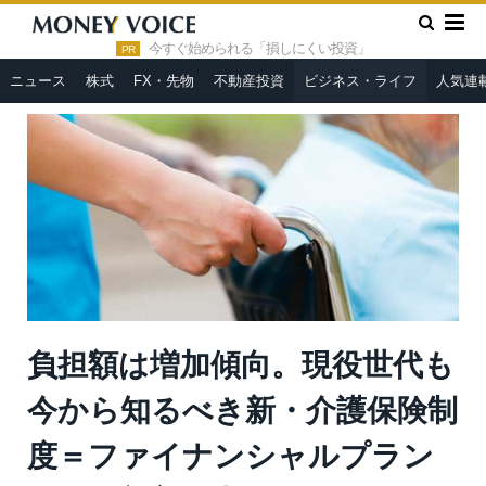
»
»
HOME
ビジネス・ライフ
負担額は増加傾向。現役世代も今
から知るべき新・介護保険制度＝ファイナンシャルプランナー・新
今すぐ始められる「損しにくい投資」
PR
美昌也
ニュース
株式
FX・先物
不動産投資
ビジネス・ライフ
人気連
負担額は増加傾向。現役世代も
今から知るべき新・介護保険制
度＝ファイナンシャルプラン