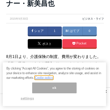
ナー・新美昌也
2015年9月30日
ビジネス・ライフ
シェア
1
はてブ
0
Pocket
ポスト
8月1日より、介護保険の制度、費用が変わりました。
「若い世代にはあまり関心がないかもしれませんが、
By clicking “Accept All Cookies”, you agree to the storing of cookies on
親が要介護になった時の介護費用の負担が増えます。
your device to enhance site navigation, analyze site usage, and assist in
決して他人ごとではありません」というのはファイナ
our marketing efforts.
Coolie policy
ンシャルプランナーの新美昌也さん。備えあれば憂い
ok
×
なし。これを機に介護保険制度、介護費用について確
settings
認してみましょう。