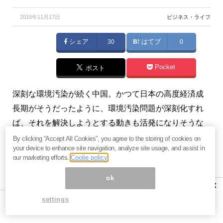
2015年11月17日
ビジネス・ライフ
シェア
30
はてブ
0
Pocket
ポスト
深刻な環境汚染が続く中国。かつて日本の高度経済成
長期がそうだったように、環境汚染問題が深刻化すれ
ば、それを解決しようとする動きも活発になりそうな
もの。にもかかわらず中国でその動きが見えてこない
By clicking “Accept All Cookies”, you agree to the storing of cookies on
your device to enhance site navigation, analyze site usage, and assist in
のはなぜでしょうか。作家の三橋貴明さんは、中国の
our marketing efforts.
Coolie policy
環境問題の根本原因として、日本とは異なる構造的要
ok
因を指摘します。
×
settings
記事提供：『
三橋貴明の「新」日本経済新聞
』2015年
11月12日号より