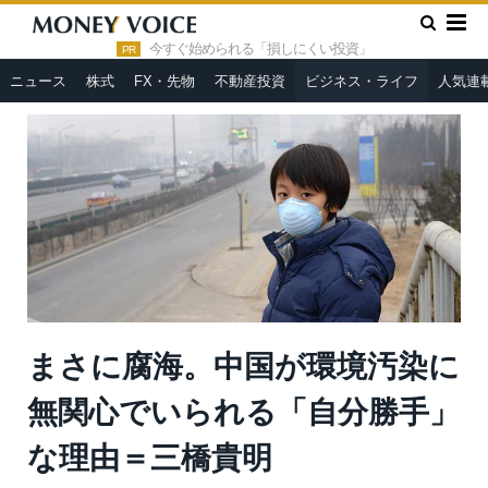
»
»
HOME
ビジネス・ライフ
まさに腐海。中国が環境汚染に無
関心でいられる「自分勝手」な理由＝三橋貴明
今すぐ始められる「損しにくい投資」
PR
ニュース
株式
FX・先物
不動産投資
ビジネス・ライフ
人気連
まさに腐海。中国が環境汚染に
無関心でいられる「自分勝手」
な理由＝三橋貴明