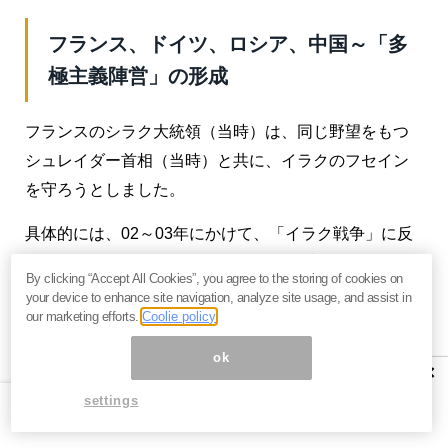
フランス、ドイツ、ロシア、中国～「多
極主義陣営」の形成
フランスのシラク大統領（当時）は、同じ野望をもつ
シュレイダー首相（当時）と共に、イラクのフセイン
を守ろうとしました。
具体的には、02～03年にかけて、「イラク戦争」に反
対したのです。これに同調したのが、
プーチン・ロシ
By clicking “Accept All Cookies”, you agree to the storing of cookies on
ア
と、
中国
でした。フランス、ロシア、中国には、
your device to enhance site navigation, analyze site usage, and assist in
our marketing efforts.
Coolie policy
国連安保理で「拒否権」を持つ「常任理事国」で
ok
ある
×
イラクに石油利権を持つ
settings