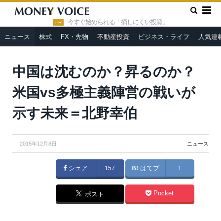
»
»
HOME
ニュース
中国は沈むのか？昇るのか？米国vs多極主
義陣営の戦いが示す未来＝北野幸伯
今すぐ始められる「損しにくい投資」
PR
ニュース
株式
FX・先物
不動産投資
ビジネス・ライフ
人気連
Kaliva / Shutterstock.com
中国は沈むのか？昇るのか？
米国vs多極主義陣営の戦いが
示す未来＝北野幸伯
2015年12月8日
ニュース
シェア
157
はてブ
1
Pocket
ポスト