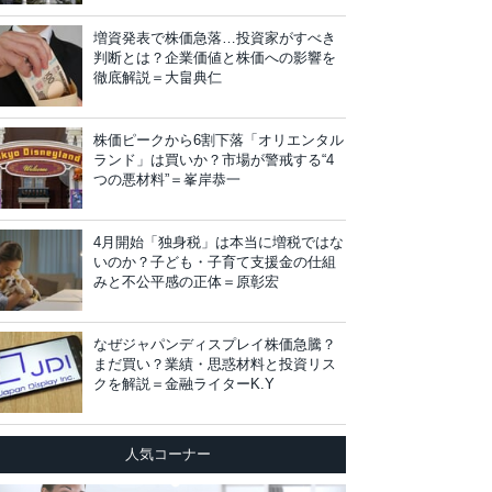
増資発表で株価急落…投資家がすべき
判断とは？企業価値と株価への影響を
徹底解説＝大畠典仁
株価ピークから6割下落「オリエンタル
ランド」は買いか？市場が警戒する“4
つの悪材料”＝峯岸恭一
4月開始「独身税」は本当に増税ではな
いのか？子ども・子育て支援金の仕組
みと不公平感の正体＝原彰宏
なぜジャパンディスプレイ株価急騰？
まだ買い？業績・思惑材料と投資リス
クを解説＝金融ライターK.Y
人気コーナー