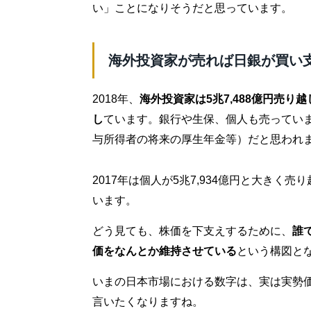
い」ことになりそうだと思っています。
海外投資家が売れば日銀が買い
2018年、
海外投資家は5兆7,488億円売り越
し
ています。銀行や生保、個人も売ってい
与所得者の将来の厚生年金等）だと思われ
2017年は個人が5兆7,934億円と大きく売
います。
どう見ても、株価を下支えするために、
誰
価をなんとか維持させている
という構図と
いまの日本市場における数字は、実は実勢
言いたくなりますね。