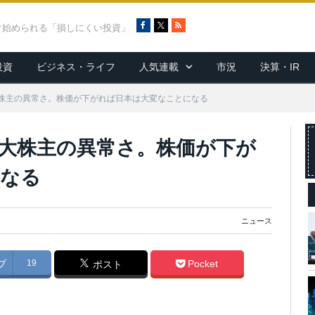
F
X
R
ぐ始められる「損しにくい投資」
a
S
c
S
投資
ビジネス・ライフ
人気連載
市況
決算・IR
e
b
o
株主の異常さ。株価が下がれば日本は大変なことになる
o
k
大株主の異常さ。株価が下が
になる
ニュース
ブ
19
Pocket
ポスト