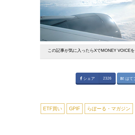
この記事が気に入ったらXでMONEY VOICE
シェア
2326
はて
ETF買い
GPIF
らぽーる・マガジン