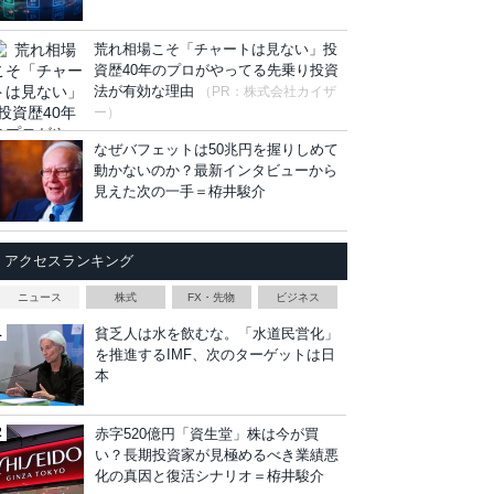
荒れ相場こそ「チャートは見ない」投
資歴40年のプロがやってる先乗り投資
法が有効な理由
（PR：株式会社カイザ
ー）
なぜバフェットは50兆円を握りしめて
動かないのか？最新インタビューから
見えた次の一手＝栫井駿介
アクセスランキング
ニュース
株式
FX・先物
ビジネス
貧乏人は水を飲むな。「水道民営化」
を推進するIMF、次のターゲットは日
本
赤字520億円「資生堂」株は今が買
い？長期投資家が見極めるべき業績悪
化の真因と復活シナリオ＝栫井駿介