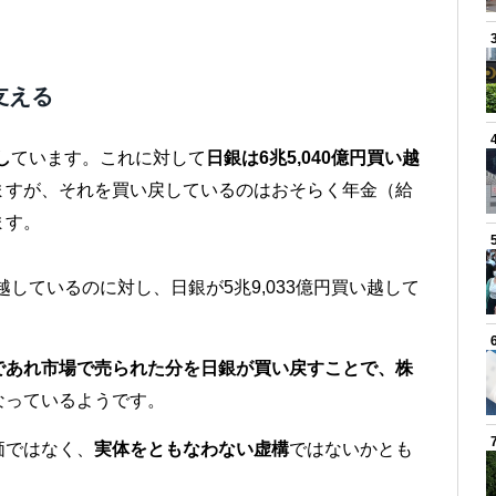
支える
し
ています。これに対して
日銀は6兆5,040億円買い越
ますが、それを買い戻しているのはおそらく年金（給
ます。
り越しているのに対し、日銀が5兆9,033億円買い越して
であれ市場で売られた分を日銀が買い戻すことで、株
なっているようです。
価ではなく、
実体をともなわない虚構
ではないかとも