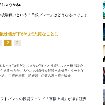
でしょうかね
。
の後場買いという「日銀プレー」はどうなるのでしょ
後株価が下がれば大変なことに…
2
3
るべき“防衛だけじゃない”強さと投資リスク＝栫井駿介
う見るべきか、大化けの4条件を解説＝金融ライター K.Y
べき、半導体決算「絶好調」の裏の裏＝栫井駿介
ソフトバンクの投資ファンド「直接上場」が壊す証券