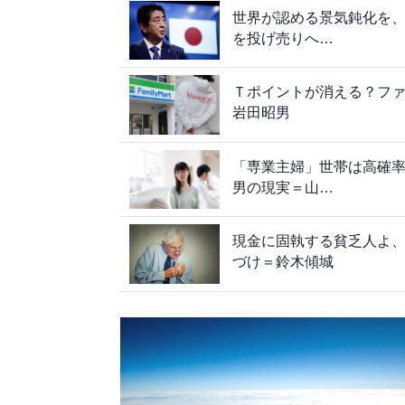
世界が認める景気鈍化を
を投げ売りへ…
Ｔポイントが消える？フ
岩田昭男
「専業主婦」世帯は高確
男の現実＝山…
現金に固執する貧乏人よ
づけ＝鈴木傾城