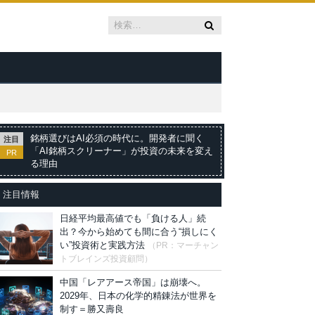
銘柄選びはAI必須の時代に。開発者に聞く
注目
「AI銘柄スクリーナー」が投資の未来を変え
PR
る理由
注目情報
日経平均最高値でも「負ける人」続
出？今から始めても間に合う“損しにく
い”投資術と実践方法
（PR：マーチャン
トブレインズ投資顧問）
中国「レアアース帝国」は崩壊へ。
2029年、日本の化学的精錬法が世界を
制す＝勝又壽良