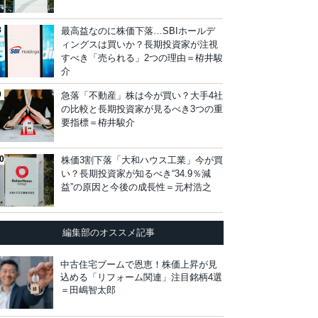
最高益なのに株価下落…SBIホールデ
ィングスは買いか？長期投資家が注視
すべき「売られる」2つの理由＝栫井駿
介
急落「不動産」株は今が買い？大手4社
の比較と長期投資家が見るべき3つの重
要指標＝栫井駿介
株価3割下落「大和ハウス工業」今が買
い？長期投資家が知るべき“34.9％減
益”の原因と今後の成長性＝元村浩之
編集部のオススメ記事
中古住宅ブームで恩恵！株価上昇が見
込める「リフォーム関連」注目銘柄4選
＝田嶋智太郎