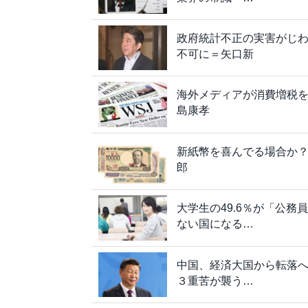
政府統計不正の実害がじ
不可に＝矢口新
海外メディアが消費増税
島康孝
新紙幣を喜んでる場合か？
郎
大学生の49.6％が「公
ない国になる…
中国、経済大国から転落
３重苦が襲う…