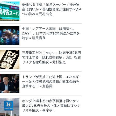
株価40％下落「業務スーパー」神戸物
産は買いか？長期投資家が注目すべき4
つの強み＝元村浩之
中国「レアアース帝国」は崩壊へ。
2029年、日本の化学的精錬法が世界を
制す＝勝又壽良
三菱重工だけじゃない、防衛予算9兆円
で浮上する「隠れ防衛銘柄」3選。投資
リスクも徹底解説＝元村浩之
トランプが見捨てた途上国。エネルギ
ー不足と債務危機の連鎖が欧米金融を
直撃する日＝斎藤満
ホンダ上場来初の赤字転落は買いか？
最大2.5兆円損失の正体と業績回復シナ
リオを解説＝峯岸恭一