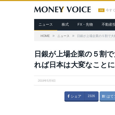
今す
PR
ニュース
株式
FX・先物
不動産
»
»
HOME
ニュース
日銀が上場企業の５割で大
日銀が上場企業の５割で
れば日本は大変なこと
2019年5月9日
シェア
2326
はて