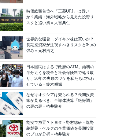
時価総額首位へ「三菱UFJ」は買い
か？業績・海外戦略から見えた投資リ
スクと追い風＝大畠典仁
世界的な猛暑…ダイキン株は買いか？
長期投資家が注視すべきリスクと3つの
強み＝元村浩之
日本国民はまるで政府のATM。給料の
半分近くを税金と社会保険料で毟り取
り、30年の失政のツケを私たちに払わ
せている＝鈴木傾城
なぜキオクシアは売られる？長期投資
家が見るべき、半導体決算「絶好調」
の裏の裏＝栫井駿介
割安で放置？トヨタ・野村総研・塩野
義製薬・ベルクの企業価値を長期投資
のプロが分析＝栫井駿介