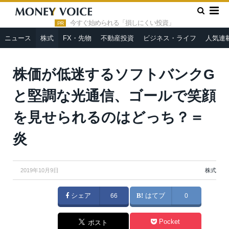
»
»
HOME
株式
株価が低迷するソフトバンクGと堅調な光通
信、ゴールで笑顔を見せられるのはどっち？＝炎
今すぐ始められる「損しにくい投資」
PR
ニュース
株式
FX・先物
不動産投資
ビジネス・ライフ
人気連
株価が低迷するソフトバンクG
と堅調な光通信、ゴールで笑顔
を見せられるのはどっち？＝
炎
2019年10月9日
株式
シェア
66
はてブ
0
Pocket
ポスト