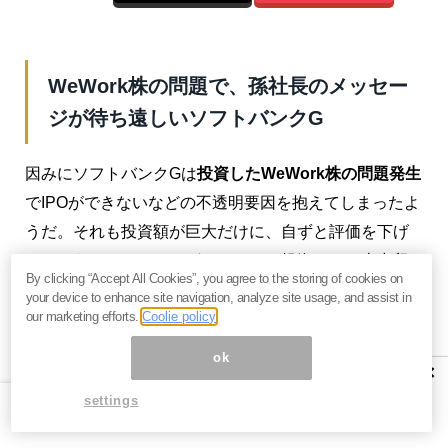
WeWork株の問題で、孫社長のメッセー
ジが待ち遠しいソフトバンクG
因みにソフトバンクGは
投資したWeWork株の問題発生
でIPOができないなどの不透明要因を抱えてしまったよ
うだ。それも投資額が巨大だけに、自ずと評価を下げ
てしまうことになる。グローバルな投資だけに米中貿
By clicking “Accept All Cookies”, you agree to the storing of cookies on
易摩擦の影響の受けやすいし、余りに不透明感が強
your device to enhance site navigation, analyze site usage, and assist in
our marketing efforts.
Coolie policy
く、孫社長の11月の説明会でのメッセージを聞くまで
は不安で仕方がないという投資家があふれているのか
ok
×
も知れない。
settings
一方の
光通信は年間1,000億円もの有価証券を取得
して