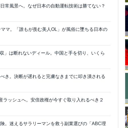
が日常風景へ。なぜ日本の自動運転技術は勝てない？
ンママ。「誰もが羨む美人OL」が風俗に墜ちる日本の
k買収」は断れないディール。中国と手を切り、いくら
すべき。決断が遅れると完膚なきまでに叩き潰される
倒産ラッシュへ。安倍政権が今すぐ取り入れるべき２
険。迷えるサラリーマンを救う副業選びの「ABC理