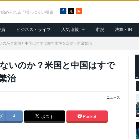
F
X
R
ぐ始められる「損しにくい投資」
a
S
c
S
投資
ビジネス・ライフ
人気連載
市況
決算・IR
e
b
o
いのか？米国と中国はすでに前年水準を回復＝吉田繁治
o
k
ないのか？米国と中国はすで
繁治
ニュース
ブ
4
Pocket
ポスト