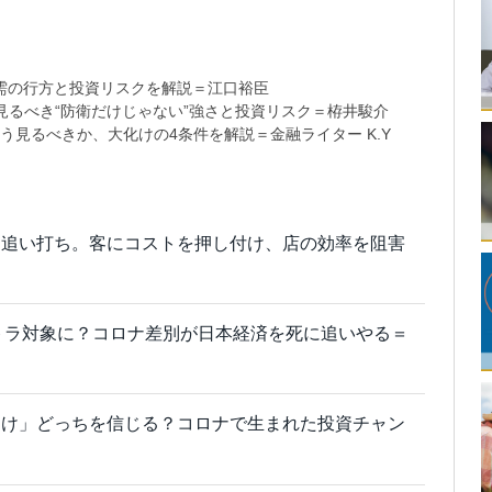
需の行方と投資リスクを解説＝江口裕臣
るべき“防衛だけじゃない”強さと投資リスク＝栫井駿介
う見るべきか、大化けの4条件を解説＝金融ライター K.Y
に追い打ち。客にコストを押し付け、店の効率を阻害
トラ対象に？コロナ差別が日本経済を死に追いやる＝
とけ」どっちを信じる？コロナで生まれた投資チャン