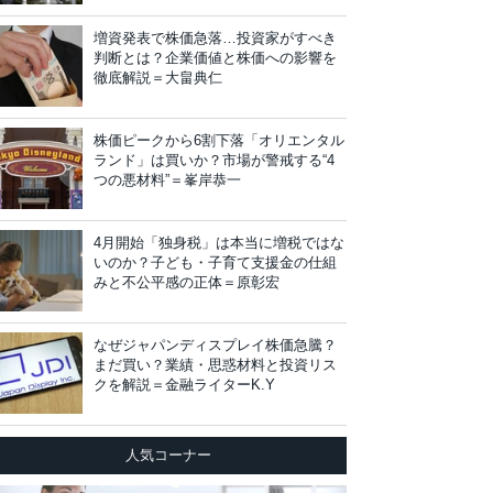
増資発表で株価急落…投資家がすべき
判断とは？企業価値と株価への影響を
徹底解説＝大畠典仁
株価ピークから6割下落「オリエンタル
ランド」は買いか？市場が警戒する“4
つの悪材料”＝峯岸恭一
4月開始「独身税」は本当に増税ではな
いのか？子ども・子育て支援金の仕組
みと不公平感の正体＝原彰宏
なぜジャパンディスプレイ株価急騰？
まだ買い？業績・思惑材料と投資リス
クを解説＝金融ライターK.Y
人気コーナー