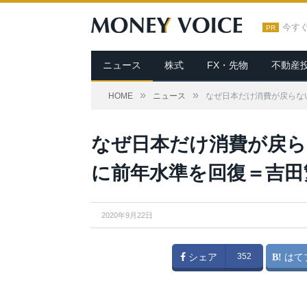
今す
PR
ニュース
株式
FX・先物
不動産
»
»
HOME
ニュース
なぜ日本だけ消費が戻らな
なぜ日本だけ消費が戻ら
に前年水準を回復＝吉田
2020年9月22日
シェア
352
はて