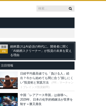
銘柄選びはAI必須の時代に。開発者に聞く
注目
「AI銘柄スクリーナー」が投資の未来を変え
PR
る理由
注目情報
日経平均最高値でも「負ける人」続
出？今から始めても間に合う“損しにく
い”投資術と実践方法
（PR：マーチャン
トブレインズ投資顧問）
中国「レアアース帝国」は崩壊へ。
2029年、日本の化学的精錬法が世界を
制す＝勝又壽良