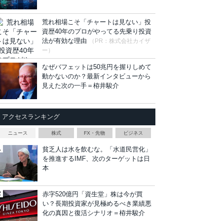
荒れ相場こそ「チャートは見ない」投
資歴40年のプロがやってる先乗り投資
法が有効な理由
（PR：株式会社カイザ
ー）
なぜバフェットは50兆円を握りしめて
動かないのか？最新インタビューから
見えた次の一手＝栫井駿介
アクセスランキング
ニュース
株式
FX・先物
ビジネス
貧乏人は水を飲むな。「水道民営化」
を推進するIMF、次のターゲットは日
本
赤字520億円「資生堂」株は今が買
い？長期投資家が見極めるべき業績悪
化の真因と復活シナリオ＝栫井駿介