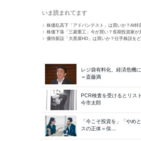
いま読まれてます
株価乱高下「アドバンテスト」は買いか？AI特
株価下落「三菱重工」今が買い？長期投資家が見
優待新設「大黒屋HD」は買いか？仕手株説をど
レジ袋有料化、経済危機
＝斎藤満
PCR検査を受けるとリス
今市太郎
「今こそ投資を」「やめ
スの正体＝俣…