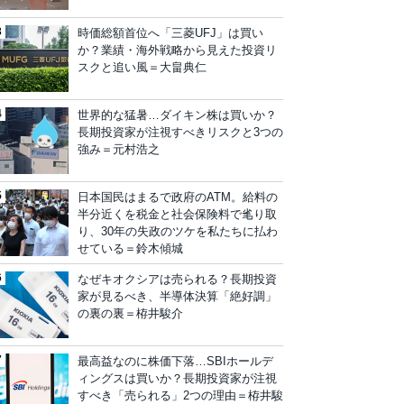
時価総額首位へ「三菱UFJ」は買い
か？業績・海外戦略から見えた投資リ
スクと追い風＝大畠典仁
世界的な猛暑…ダイキン株は買いか？
長期投資家が注視すべきリスクと3つの
強み＝元村浩之
日本国民はまるで政府のATM。給料の
半分近くを税金と社会保険料で毟り取
り、30年の失政のツケを私たちに払わ
せている＝鈴木傾城
なぜキオクシアは売られる？長期投資
家が見るべき、半導体決算「絶好調」
の裏の裏＝栫井駿介
最高益なのに株価下落…SBIホールデ
ィングスは買いか？長期投資家が注視
すべき「売られる」2つの理由＝栫井駿