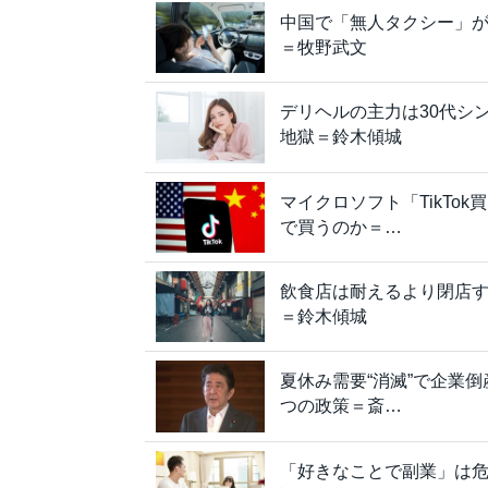
中国で「無人タクシー」
＝牧野武文
デリヘルの主力は30代シ
地獄＝鈴木傾城
マイクロソフト「TikTo
で買うのか＝…
飲食店は耐えるより閉店
＝鈴木傾城
夏休み需要“消滅”で企業
つの政策＝斎…
「好きなことで副業」は危