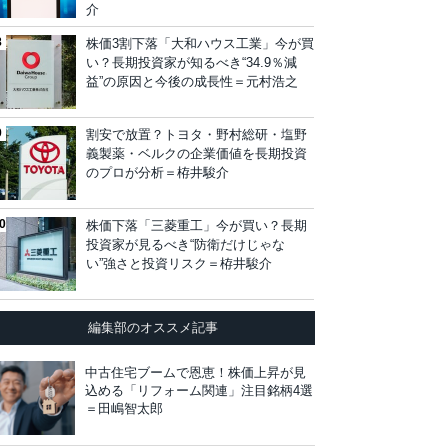
介
株価3割下落「大和ハウス工業」今が買
い？長期投資家が知るべき“34.9％減
益”の原因と今後の成長性＝元村浩之
割安で放置？トヨタ・野村総研・塩野
義製薬・ベルクの企業価値を長期投資
のプロが分析＝栫井駿介
株価下落「三菱重工」今が買い？長期
投資家が見るべき“防衛だけじゃな
い”強さと投資リスク＝栫井駿介
編集部のオススメ記事
中古住宅ブームで恩恵！株価上昇が見
込める「リフォーム関連」注目銘柄4選
＝田嶋智太郎