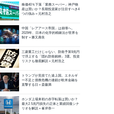
株価40％下落「業務スーパー」神戸物
産は買いか？長期投資家が注目すべき4
つの強み＝元村浩之
中国「レアアース帝国」は崩壊へ。
2029年、日本の化学的精錬法が世界を
制す＝勝又壽良
三菱重工だけじゃない、防衛予算9兆円
で浮上する「隠れ防衛銘柄」3選。投資
リスクも徹底解説＝元村浩之
トランプが見捨てた途上国。エネルギ
ー不足と債務危機の連鎖が欧米金融を
直撃する日＝斎藤満
ホンダ上場来初の赤字転落は買いか？
最大2.5兆円損失の正体と業績回復シナ
リオを解説＝峯岸恭一