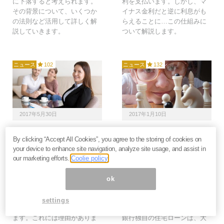
に下落すると考えられます。
利を支払います。しかし、マ
その背景について、いくつか
イナス金利だと逆に利息がも
の法則など活用して詳しく解
らえることに…この仕組みに
説していきます。
ついて解説します。
ニュース
102
ニュース
132
2017年5月30日
2017年1月10日
住宅ローンの「後から固
現役世代「生き残り」の
By clicking “Accept All Cookies”, you agree to the storing of cookies on
定金利に借り換えよう」
マイホーム戦略～銀行住
your device to enhance site navigation, analyze site usage, and assist in
が危ない2つの理由＝梶
宅ローンに潜む罠とは？
our marketing efforts.
Coolie policy
原真由美
＝東条雅彦
FPの私は、住宅購入を検討中
ネット銀行を中心に、フラッ
ok
の方からローンについてよく
ト35よりさらに低い固定金利
質問されますが、現在は「全
の住宅ローンを取り扱う金融
settings
期間固定金利」を推奨してい
機関がありますが、実はこの
ます。これには理由がありま
銀行独自の住宅ローンは、大