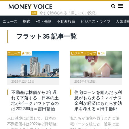
»
HOME
フラット35
今すぐ始められる「損しにくい投資」
PR
ニュース
株式
FX・先物
不動産投資
ビジネス・ライフ
人気連
フラット35 記事一覧
ニュース
386
ビジネス・ライフ
14
2019年12月12日
2019年4月15日
不動産は株価から2年遅
住宅ローンを組んだら利
れて下落する…日本の土
息がもらえる？マイナス
地がピークアウトするの
金利が経済にもたらす効
は2022年頃＝吉田繁治
果を考える＝田中徹郎
人口減少に起因して、日本の
私たちが住宅を買うときに住
不動産価格は2022年以降明確
宅ローンを組むと、通常は金