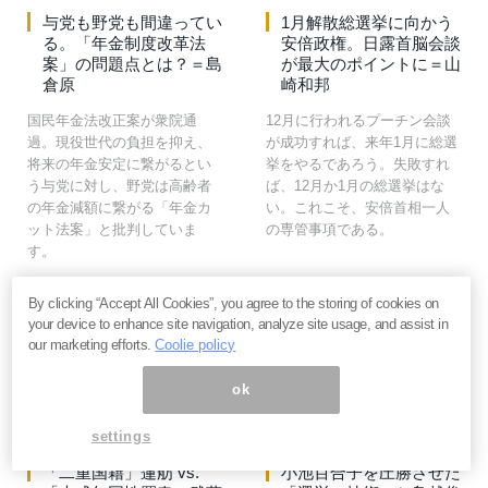
与党も野党も間違ってい
1月解散総選挙に向かう
る。「年金制度改革法
安倍政権。日露首脳会談
案」の問題点とは？＝島
が最大のポイントに＝山
倉原
崎和邦
国民年金法改正案が衆院通
12月に行われるプーチン会談
過。現役世代の負担を抑え、
が成功すれば、来年1月に総選
将来の年金安定に繋がるとい
挙をやるであろう。失敗すれ
う与党に対し、野党は高齢者
ば、12月か1月の総選挙はな
の年金減額に繋がる「年金カ
い。これこそ、安倍首相一人
ット法案」と批判していま
の専管事項である。
す。
By clicking “Accept All Cookies”, you agree to the storing of cookies on
your device to enhance site navigation, analyze site usage, and assist in
ニュース
66
ニュース
578
our marketing efforts.
Coolie policy
ok
2016年9月15日
2016年8月4日
settings
「二重国籍」蓮舫 vs.
小池百合子を圧勝させた