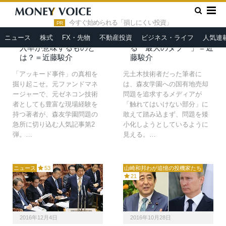
2017年3月5日
2017年2月26日
»
HOME
民進党
今すぐ始められる「損しにくい投資」
PR
森友学園と国の「危険な
安倍政権の命取りに？森
ニュース
株式
FX・先物
不動産投資
ビジネス・ライフ
人気連
共謀」仕組まれたゴミ混
友学園小学校の地下に眠
入率が意味するものと
る「最大のタブー」＝近
は？＝近藤駿介
藤駿介
「アッキード事件」の真相を
元土木技術者だった筆者に
掘り起こせ。元ファンドマネ
は、森友学園への国有地売却
ージャーで、元ゼネコン技術
問題を追求するメディアが
者としても豊富な現場経験を
「触れてはいけない部分」に
持つ著者が、森友学園問題の
敢えて踏み込まず、問題を矮
急所に切り込む人気記事第2
小化しようとしているように
弾。…
見える。…
ニュース
53
山崎和邦わが追憶の投機家たち
21
2016年12月4日
2016年10月28日