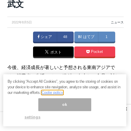
武文
2022年8月5日
ニュース
シェア
48
はてブ
1
Pocket
ポスト
今後、経済成長が著しいと予想される東南アジアで
は、消費者の生活レベルが急速に向上し、食品に対し
By clicking “Accept All Cookies”, you agree to the storing of cookies on
ての意識も大きく変わり始めました。アジアに対して
your device to enhance site navigation, analyze site usage, and assist in
日本人は10年、20年前の認識のままでいますが、今回
our marketing efforts.
Coolie policy
はそれを覆すアジアの食品市場の最新の6つのトレンド
ok
×
を見ていきます。（『
知らなかった！中国ITを深く理解
settings
するためのキーワード
』牧野武文）