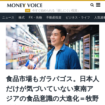
»
»
HOME
ニュース
食品市場もガラパゴス。日本人だけが気づ
いていない東南アジアの食品意識の大進化＝牧野武文
今すぐ始められる「損しにくい投資」
PR
ニュース
株式
FX・先物
不動産投資
ビジネス・ライフ
人気連
食品市場もガラパゴス。日本人
だけが気づいていない東南ア
ジアの食品意識の大進化＝牧野