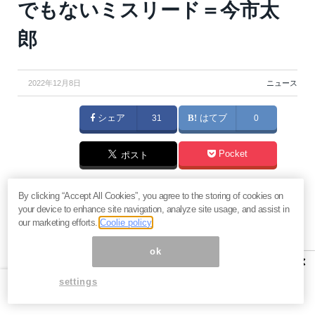
でもないミスリード＝今市太
郎
2022年12月8日
ニュース
シェア
31
はてブ
0
Pocket
ポスト
前回記事
で日銀の今年9月末の含み損が8,749億円と書
By clicking “Accept All Cookies”, you agree to the storing of cookies on
your device to enhance site navigation, analyze site usage, and assist in
きましたが、実はこれがとんでもなく間違った記述で
our marketing efforts.
Coolie policy
あったことが2日に国会に登場した次期日銀総裁候補と
ok
して有力な雨宮正佳副総裁の発言で明らかになりまし
×
た。同氏の国会における参考人発言によれば、ここか
settings
ら金利が1%上昇した場合の日銀の含み損は28兆6,000
億円となり、それが2％ならば52兆7,000億円になると