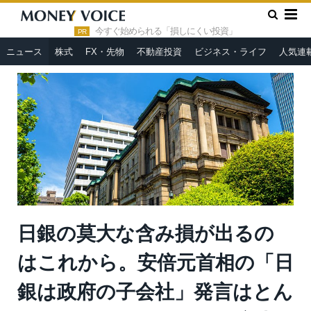
»
»
HOME
ニュース
日銀の莫大な含み損が出るのはこれから。
安倍元首相の「日銀は政府の子会社」発言はとんでもないミスリー
今すぐ始められる「損しにくい投資」
PR
ド＝今市太郎
ニュース
株式
FX・先物
不動産投資
ビジネス・ライフ
人気連
日銀の莫大な含み損が出るの
はこれから。安倍元首相の「日
銀は政府の子会社」発言はとん