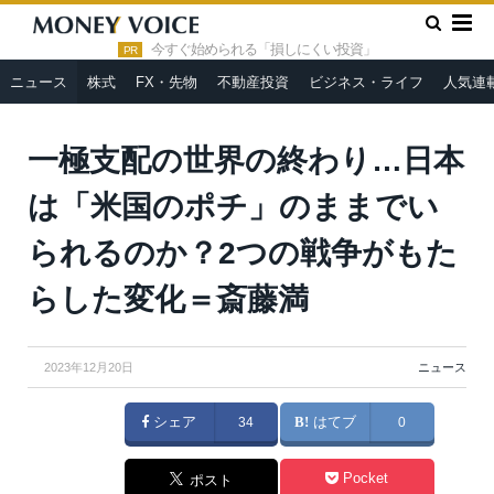
»
»
HOME
ニュース
一極支配の世界の終わり…日本は「米国の
ポチ」のままでいられるのか？2つの戦争がもたらした変化＝斎藤満
今すぐ始められる「損しにくい投資」
PR
ニュース
株式
FX・先物
不動産投資
ビジネス・ライフ
人気連
一極支配の世界の終わり…日本
は「米国のポチ」のままでい
られるのか？2つの戦争がもた
らした変化＝斎藤満
2023年12月20日
ニュース
シェア
34
はてブ
0
Pocket
ポスト