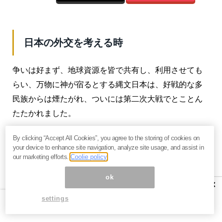
日本の外交を考える時
争いは好まず、地球資源を皆で共有し、利用させても
らい、万物に神が宿るとする縄文日本は、好戦的な多
民族からは煙たがれ、ついには第二次大戦でとことん
たたかれました。
しかし、アイヌや沖縄の先住民のみならず、彼らの系
By clicking “Accept All Cookies”, you agree to the storing of cookies on
your device to enhance site navigation, analyze site usage, and assist in
譜を引いた日本民族は、世界から見れば異質ながら、
our marketing efforts.
Coolie policy
一目置かれる存在でもあります。
ok
×
いつまでも第二次大戦の敗北に引きずられ、「米国の
settings
ポチ」でいるわけにはいきません。一極支配勢力にも
多極化勢力にも属さない日本が、世界平和のリーダー