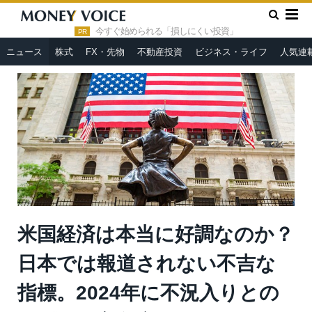
»
»
HOME
ニュース
米国経済は本当に好調なのか？日本では報
道されない不吉な指標。2024年に不況入りとの予測も＝高島康司
今すぐ始められる「損しにくい投資」
PR
ニュース
株式
FX・先物
不動産投資
ビジネス・ライフ
人気連
米国経済は本当に好調なのか？
日本では報道されない不吉な
指標。2024年に不況入りとの