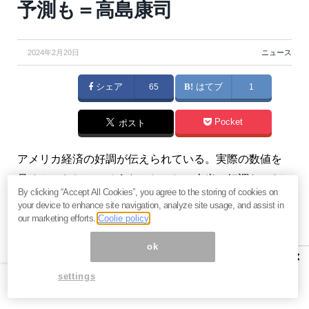
予測も＝高島康司
2024年2月20日
ニュース
シェア
65
はてブ
1
Pocket
ポスト
アメリカ経済の好調が伝えられている。実際の数値を
見ると、たしかにそうだ。しかし、本当に好調なのだ
By clicking “Accept All Cookies”, you agree to the storing of cookies on
ろうか？日本では報道されることのない別の数値と指
your device to enhance site navigation, analyze site usage, and assist in
標を見てみる。（『
未来を見る！ 『ヤスの備忘録』連
our marketing efforts.
Coolie policy
動メルマガ
』高島康司）
ok
×
settings
【関連】
今ここが人工知能「人間超え」の出発点。米
国覇権の失墜、金融危機、大量辞職…2025年には劇変