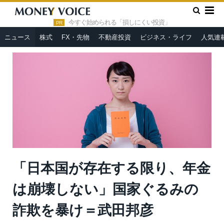
»
»
HOME
ニュース
「日本国が存在する限り、年金は崩壊しな
い」国家ぐるみの詐欺を暴け＝武田邦彦
今すぐ始められる「損しにくい投資」
PR
ニュース
株式
FX・先物
不動産投資
ビジネス・ライフ
人気連
「日本国が存在する限り、年金
は崩壊しない」国家ぐるみの
詐欺を暴け＝武田邦彦