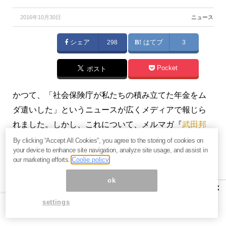
2016年10月30日
ニュース
シェア
298
はてブ
3
Pocket
ポスト
かつて、「社会保険庁が私たちの積み立てた年金をム
ダ遣いした」というニュースが広くメディアで報じら
れました。しかし、これについて、メルマガ『
武田邦
彦メールマガジン「テレビが伝えない真実」
』の著者
By clicking “Accept All Cookies”, you agree to the storing of cookies on
your device to enhance site navigation, analyze site usage, and assist in
で中部大学の武田教授は、「年金崩壊」という表沙汰
our marketing efforts.
Coolie policy
になってはいけない事実を隠すために、政府とメディ
ok
アがグルになって報じているだけだと断言。果たし
×
て、私たちの年金は今後どうなってしまうのでしょう
settings
か？