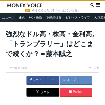
»
»
HOME
ニュース
強烈なドル高・株高・金利高。「トランプ
ラリー」はどこまで続くか？＝藤本誠之
今すぐ始められる「損しにくい投資」
PR
ニュース
株式
FX・先物
不動産投資
ビジネス・ライフ
人気連
Evan El-Amin / Shutterstock.com
強烈なドル高・株高・金利高。
「トランプラリー」はどこま
で続くか？＝藤本誠之
2016年11月20日
ニュース
シェア
27
はてブ
2
Pocket
ポスト