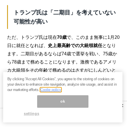
トランプ氏は「二期目」を考えていない
可能性が高い
ただ、トランプ氏は現在
70歳
で、このまま無事に1月20
日に就任となれば、
史上最高齢での大統領就任
となり
ます。二期目があるならば74歳で選挙を戦い、75歳か
ら78歳まで務めることになります。激務であるアメリ
カ大統領をその年齢で務めるのはさすがにしんどいと
思われます。ましてや全米を飛び回って毎日移動しな
By clicking “Accept All Cookies”, you agree to the storing of cookies on
your device to enhance site navigation, analyze site usage, and assist in
がら演説をし、選挙戦を戦うのはもっと大変です。そ
our marketing efforts.
Coolie policy
の点から、
トランプ氏は二期目を考えていないのだろ
ok
う
と思います。
×
settings
普通は二期を考えるわけですが、その場合、自分が言
った政策を実行できなければ二期目は落選してしまい