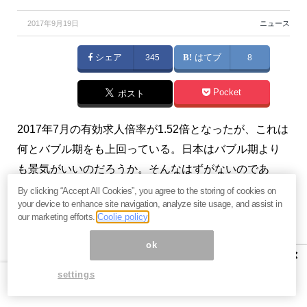
2017年9月19日
ニュース
シェア
345
はてブ
8
Pocket
ポスト
2017年7月の有効求人倍率が1.52倍となったが、これは
何とバブル期をも上回っている。日本はバブル期より
も景気がいいのだろうか。そんなはずがないのであ
る。（『
週刊三橋貴明 ～新世紀のビッグブラザーへ
By clicking “Accept All Cookies”, you agree to the storing of cookies on
your device to enhance site navigation, analyze site usage, and assist in
～
』三橋貴明）
our marketing efforts.
Coolie policy
※本記事は、『
週刊三橋貴明 ～新世紀のビッグブラザ
ok
×
ーへ～
』 2017年9月16日号の抜粋です。ご興味を持た
settings
れた方はぜひこの機会にバックナンバー含め
今月分す
べて無料のお試し購読
をどうぞ。