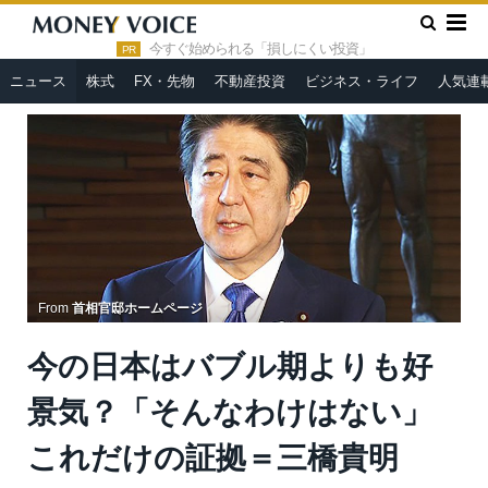
»
»
HOME
ニュース
今の日本はバブル期よりも好景気？「そん
なわけはない」これだけの証拠＝三橋貴明
今すぐ始められる「損しにくい投資」
PR
ニュース
株式
FX・先物
不動産投資
ビジネス・ライフ
人気連
From
首相官邸ホームページ
今の日本はバブル期よりも好
景気？「そんなわけはない」
これだけの証拠＝三橋貴明