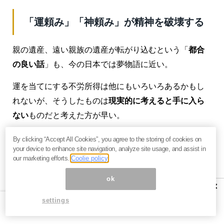
「運頼み」「神頼み」が精神を破壊する
親の遺産、遠い親族の遺産が転がり込むという「
都合
の良い話
」も、今の日本では夢物語に近い。
運を当てにする不労所得は他にもいろいろあるかもし
れないが、そうしたものは
現実的に考えると手に入ら
ない
ものだと考えた方が早い。
手に入らない不労所得は、いくら長い時間をそこにか
By clicking “Accept All Cookies”, you agree to the storing of cookies on
your device to enhance site navigation, analyze site usage, and assist in
けても無意味だ。
夢想が強くなればなるほど、現実と
our marketing efforts.
Coolie policy
の乖離に苦しむようになり、やがて心を壊す
元凶にな
ok
る――
×
settings
（
続きはご購読ください。初月無料です＜残約2,000文
字＞
）