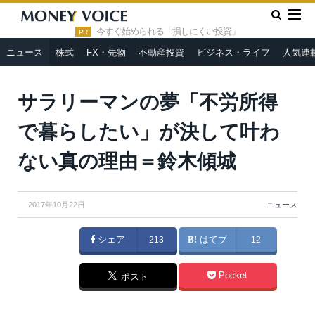
»
»
HOME
ニュース
サラリーマンの夢「不労所得で暮らした
い」が決して叶わない真の理由＝鈴木傾城
今すぐ始められる「損しにくい投資」
PR
ニュース
株式
FX・先物
不動産投資
ビジネス・ライフ
人気連
サラリーマンの夢「不労所得
で暮らしたい」が決して叶わ
ない真の理由＝鈴木傾城
2017年10月22日
ニュース
シェア
213
はてブ
12
Pocket
ポスト