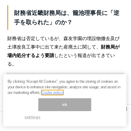
財務省近畿財務局は、籠池理事長に「逆
手を取られた」のか？
財務省は否定しているが、森友学園の埋設物撤去及び
土壌改良工事中に出て来た産廃土に関して、
財務局が
場内処分するよう要請
したという報道が出てきてい
る。
By clicking “Accept All Cookies”, you agree to the storing of cookies on
学校法人「森友学園」への大阪府豊中市の国
your device to enhance site navigation, analyze site usage, and assist in
our marketing efforts.
Coolie policy
有地売却問題で、2015年に地下3メートルまで
の埋設物を撤去した際、財務省近畿財務局が
ok
×
費用抑制を理由に、一緒に出た産廃土をその
settings
場に戻す「場内処分」を求めてきたと、工事
関係者が証言した。