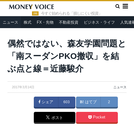
»
»
HOME
ニュース
偶然ではない、森友学園問題と「南スーダ
ンPKO撤収」を結ぶ点と線＝近藤駿介
今すぐ始められる「損しにくい投資」
PR
ニュース
株式
FX・先物
不動産投資
ビジネス・ライフ
人気連
From
Wikimedia Commons
偶然ではない、森友学園問題と
「南スーダンPKO撤収」を結
ぶ点と線＝近藤駿介
2017年3月14日
ニュース
シェア
603
はてブ
2
Pocket
ポスト