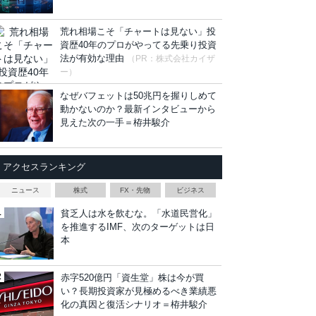
荒れ相場こそ「チャートは見ない」投
資歴40年のプロがやってる先乗り投資
法が有効な理由
（PR：株式会社カイザ
ー）
なぜバフェットは50兆円を握りしめて
動かないのか？最新インタビューから
見えた次の一手＝栫井駿介
アクセスランキング
ニュース
株式
FX・先物
ビジネス
貧乏人は水を飲むな。「水道民営化」
を推進するIMF、次のターゲットは日
本
赤字520億円「資生堂」株は今が買
い？長期投資家が見極めるべき業績悪
化の真因と復活シナリオ＝栫井駿介