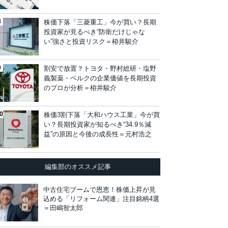
株価下落「三菱重工」今が買い？長期
投資家が見るべき“防衛だけじゃな
い”強さと投資リスク＝栫井駿介
割安で放置？トヨタ・野村総研・塩野
義製薬・ベルクの企業価値を長期投資
のプロが分析＝栫井駿介
株価3割下落「大和ハウス工業」今が買
い？長期投資家が知るべき“34.9％減
益”の原因と今後の成長性＝元村浩之
編集部のオススメ記事
中古住宅ブームで恩恵！株価上昇が見
込める「リフォーム関連」注目銘柄4選
＝田嶋智太郎