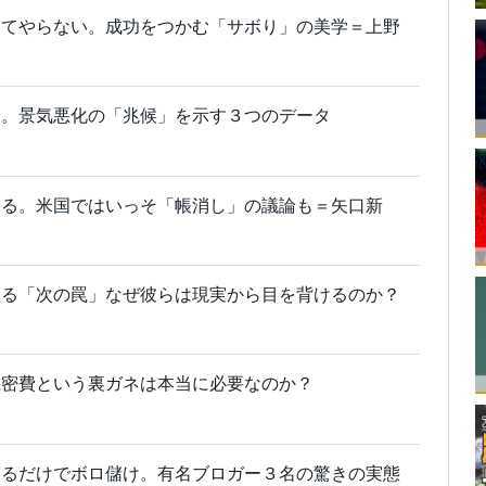
えてやらない。成功をつかむ「サボり」の美学＝上野
済。景気悪化の「兆候」を示す３つのデータ
する。米国ではいっそ「帳消し」の議論も＝矢口新
まる「次の罠」なぜ彼らは現実から目を背けるのか？
機密費という裏ガネは本当に必要なのか？
するだけでボロ儲け。有名ブロガー３名の驚きの実態