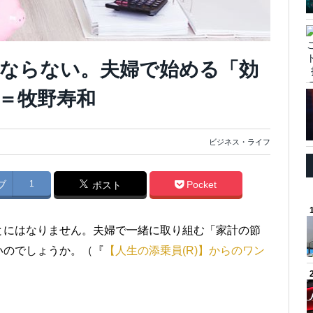
ならない。夫婦で始める「効
＝牧野寿和
ビジネス・ライフ
ブ
1
Pocket
ポスト
とにはなりません。夫婦で一緒に取り組む「家計の節
いのでしょうか。（『
【人生の添乗員(R)】からのワン
）