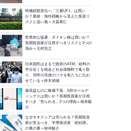
時価総額首位へ「三菱UFJ」は買い
か？業績・海外戦略から見えた投資リ
スクと追い風＝大畠典仁
世界的な猛暑…ダイキン株は買いか？
長期投資家が注視すべきリスクと3つの
強み＝元村浩之
日本国民はまるで政府のATM。給料の
半分近くを税金と社会保険料で毟り取
り、30年の失政のツケを私たちに払わ
せている＝鈴木傾城
最高益なのに株価下落…SBIホールデ
ィングスは買いか？長期投資家が注視
すべき「売られる」2つの理由＝栫井駿
介
なぜキオクシアは売られる？長期投資
家が見るべき、半導体決算「絶好調」
の裏の裏＝栫井駿介