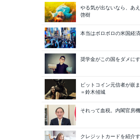
やる気が出ないなら、あ
啓樹
本当はボロボロの米国経
奨学金がこの国をダメに
ビットコイン元信者が嵌
＝鈴木傾城
それって血税。内閣官房
クレジットカードを紹介