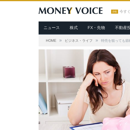
今す
PR
ニュース
株式
FX・先物
不動産
»
»
HOME
ビジネス・ライフ
特売を狙っても節