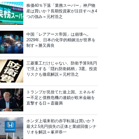
株価40％下落「業務スーパー」神戸物
産は買いか？長期投資家が注目すべき4
つの強み＝元村浩之
中国「レアアース帝国」は崩壊へ。
2029年、日本の化学的精錬法が世界を
制す＝勝又壽良
三菱重工だけじゃない、防衛予算9兆円
で浮上する「隠れ防衛銘柄」3選。投資
リスクも徹底解説＝元村浩之
トランプが見捨てた途上国。エネルギ
ー不足と債務危機の連鎖が欧米金融を
直撃する日＝斎藤満
ホンダ上場来初の赤字転落は買いか？
最大2.5兆円損失の正体と業績回復シナ
リオを解説＝峯岸恭一