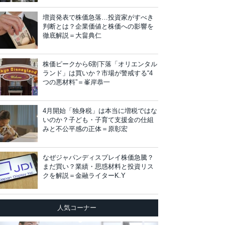
増資発表で株価急落…投資家がすべき
判断とは？企業価値と株価への影響を
徹底解説＝大畠典仁
株価ピークから6割下落「オリエンタル
ランド」は買いか？市場が警戒する“4
つの悪材料”＝峯岸恭一
4月開始「独身税」は本当に増税ではな
いのか？子ども・子育て支援金の仕組
みと不公平感の正体＝原彰宏
なぜジャパンディスプレイ株価急騰？
まだ買い？業績・思惑材料と投資リス
クを解説＝金融ライターK.Y
人気コーナー