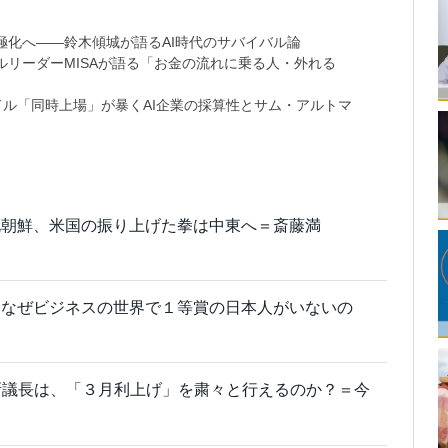
極化へ――鈴木傾城が語るAI時代のサバイバル論
リーダーMISAが語る「お金の流れに乗る人・外れる
9兆ドル「同時上場」が暴くAI企業の採算性とサム・アルトマ
北朝鮮、米国の振り上げた拳は中東へ＝斎藤満
、なぜビジネスの世界で１等賞の日本人がいないの
新議長は、「３月利上げ」を粛々と行えるのか？＝今