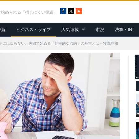
F
X
R
ぐ始められる「損しにくい投資」
a
S
c
S
投資
ビジネス・ライフ
人気連載
市況
決算・IR
e
b
o
約にはならない。夫婦で始める「効率的な節約」の基本とは＝牧野寿和
o
k