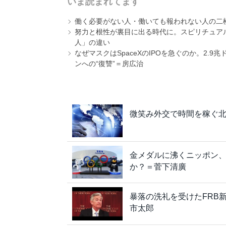
いま読まれてます
働く必要がない人・働いても報われない人の二
努力と根性が裏目に出る時代に。スピリチュアル
人」の違い
なぜマスクはSpaceXのIPOを急ぐのか。2.
ンへの“復讐”＝房広治
微笑み外交で時間を稼ぐ
金メダルに沸くニッポン
か？＝菅下清廣
暴落の洗礼を受けたFRB
市太郎