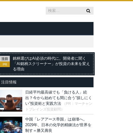
銘柄選びはAI必須の時代に。開発者に聞く
注目
「AI銘柄スクリーナー」が投資の未来を変え
PR
る理由
注目情報
日経平均最高値でも「負ける人」続
出？今から始めても間に合う“損しにく
い”投資術と実践方法
（PR：マーチャン
トブレインズ投資顧問）
中国「レアアース帝国」は崩壊へ。
2029年、日本の化学的精錬法が世界を
制す＝勝又壽良