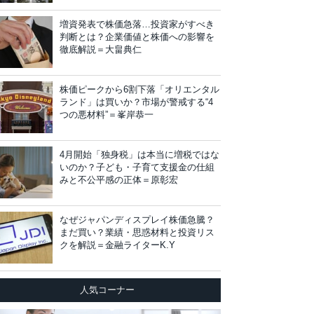
増資発表で株価急落…投資家がすべき
判断とは？企業価値と株価への影響を
徹底解説＝大畠典仁
株価ピークから6割下落「オリエンタル
ランド」は買いか？市場が警戒する“4
つの悪材料”＝峯岸恭一
4月開始「独身税」は本当に増税ではな
いのか？子ども・子育て支援金の仕組
みと不公平感の正体＝原彰宏
なぜジャパンディスプレイ株価急騰？
まだ買い？業績・思惑材料と投資リス
クを解説＝金融ライターK.Y
人気コーナー