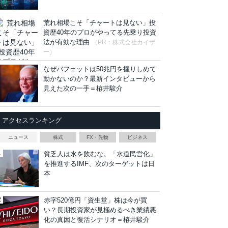
荒れ相場こそ「チャートは見ない」投
資歴40年のプロがやってる先乗り投資
法が有効な理由
（PR：株式会社カイザ
ー）
なぜバフェットは50兆円を握りしめて
動かないのか？最新インタビューから
見えた次の一手＝栫井駿介
アクセスランキング
ニュース
株式
FX・先物
ビジネス
貧乏人は水を飲むな。「水道民営化」
を推進するIMF、次のターゲットは日
本
赤字520億円「資生堂」株は今が買
い？長期投資家が見極めるべき業績悪
化の真因と復活シナリオ＝栫井駿介