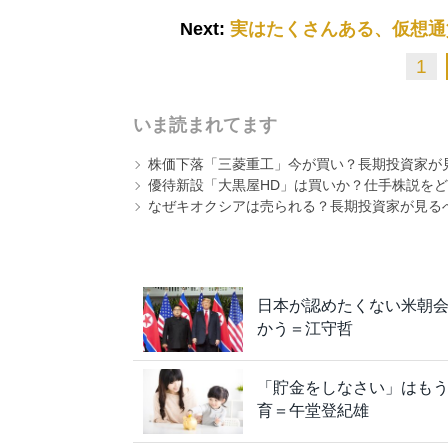
Next:
実はたくさんある、仮想通
1
いま読まれてます
株価下落「三菱重工」今が買い？長期投資家が見
優待新設「大黒屋HD」は買いか？仕手株説をど
なぜキオクシアは売られる？長期投資家が見る
日本が認めたくない米朝会
かう＝江守哲
「貯金をしなさい」はも
育＝午堂登紀雄