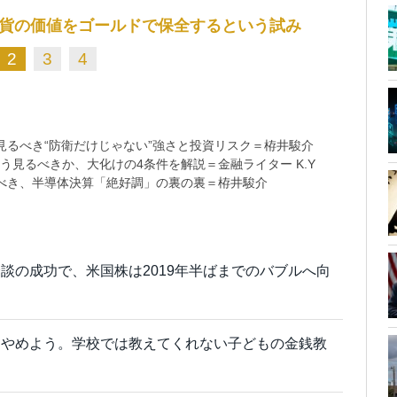
貨の価値をゴールドで保全するという試み
2
3
4
るべき“防衛だけじゃない”強さと投資リスク＝栫井駿介
う見るべきか、大化けの4条件を解説＝金融ライター K.Y
べき、半導体決算「絶好調」の裏の裏＝栫井駿介
談の成功で、米国株は2019年半ばまでのバブルへ向
うやめよう。学校では教えてくれない子どもの金銭教