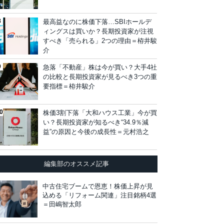
最高益なのに株価下落…SBIホールデ
ィングスは買いか？長期投資家が注視
すべき「売られる」2つの理由＝栫井駿
介
急落「不動産」株は今が買い？大手4社
の比較と長期投資家が見るべき3つの重
要指標＝栫井駿介
株価3割下落「大和ハウス工業」今が買
い？長期投資家が知るべき“34.9％減
益”の原因と今後の成長性＝元村浩之
編集部のオススメ記事
中古住宅ブームで恩恵！株価上昇が見
込める「リフォーム関連」注目銘柄4選
＝田嶋智太郎