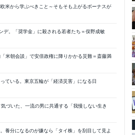
、欧米から学ぶべきこと～そもそも上がるボーナスが
ハンデ。「奨学金」に殺される若者たち＝俣野成敏
的「米朝会談」で安倍政権に降りかかる災難＝斎藤満
まっている。東京五輪が「経済災害」になる日
て気づいた、一流の男に共通する「我慢しない生き
機。養分になるのが嫌なら「タイ株」を刮目して見よ