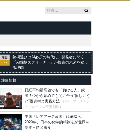
銘柄選びはAI必須の時代に。開発者に聞く
注目
「AI銘柄スクリーナー」が投資の未来を変え
PR
る理由
注目情報
日経平均最高値でも「負ける人」続
出？今から始めても間に合う“損しにく
い”投資術と実践方法
（PR：マーチャン
トブレインズ投資顧問）
中国「レアアース帝国」は崩壊へ。
2029年、日本の化学的精錬法が世界を
制す＝勝又壽良