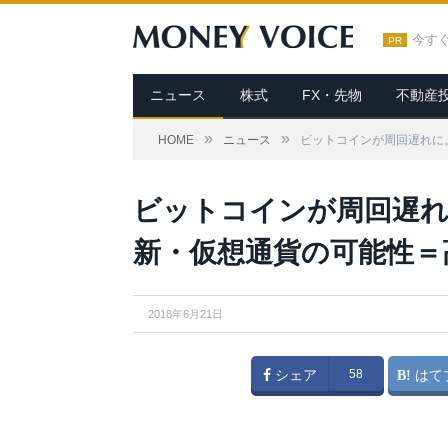
今す
PR
ニュース
株式
FX・先物
不動産
»
»
HOME
ニュース
ビットコインが周回遅れに
ビットコインが周回遅れ
新・仮想通貨の可能性＝
2018年6月21日
シェア
58
はて