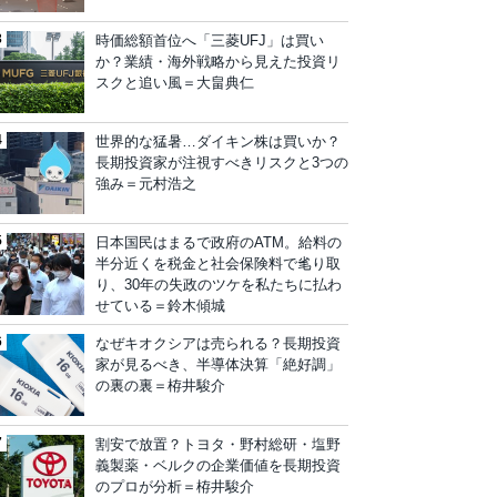
時価総額首位へ「三菱UFJ」は買い
か？業績・海外戦略から見えた投資リ
スクと追い風＝大畠典仁
世界的な猛暑…ダイキン株は買いか？
長期投資家が注視すべきリスクと3つの
強み＝元村浩之
日本国民はまるで政府のATM。給料の
半分近くを税金と社会保険料で毟り取
り、30年の失政のツケを私たちに払わ
せている＝鈴木傾城
なぜキオクシアは売られる？長期投資
家が見るべき、半導体決算「絶好調」
の裏の裏＝栫井駿介
割安で放置？トヨタ・野村総研・塩野
義製薬・ベルクの企業価値を長期投資
のプロが分析＝栫井駿介