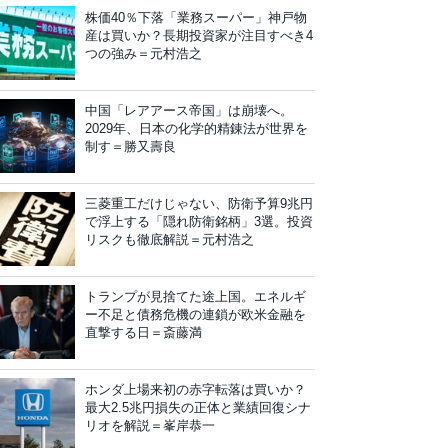
株価40％下落「業務スーパー」神戸物
産は買いか？長期投資家が注目すべき4
つの強み＝元村浩之
中国「レアアース帝国」は崩壊へ。
2029年、日本の化学的精錬法が世界を
制す＝勝又壽良
三菱重工だけじゃない、防衛予算9兆円
で浮上する「隠れ防衛銘柄」3選。投資
リスクも徹底解説＝元村浩之
トランプが見捨てた途上国。エネルギ
ー不足と債務危機の連鎖が欧米金融を
直撃する日＝斎藤満
ホンダ上場来初の赤字転落は買いか？
最大2.5兆円損失の正体と業績回復シナ
リオを解説＝峯岸恭一