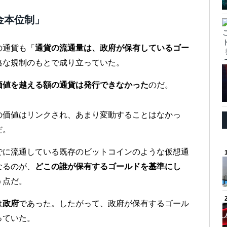
金本位制」
の通貨も「
通貨の流通量は、政府が保有しているゴー
格な規制のもとで成り立っていた。
価値を越える額の通貨は発行できなかった
のだ。
の価値はリンクされ、あまり変動することはなかっ
だ。
でに流通している既存のビットコインのような仮想通
なるのが、
どこの誰が保有するゴールドを基準にし
う点だ。
は
政府
であった。したがって、政府が保有するゴール
っていた。