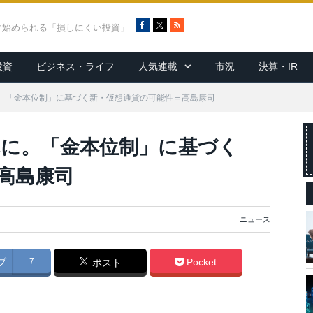
F
X
R
ぐ始められる「損しにくい投資」
a
S
c
S
投資
ビジネス・ライフ
人気連載
市況
決算・IR
e
b
o
。「金本位制」に基づく新・仮想通貨の可能性＝高島康司
o
k
に。「金本位制」に基づく
高島康司
ニュース
ブ
7
Pocket
ポスト