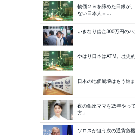
物価２％を諦めた日銀が
ない日本人＝…
いきなり借金300万円の
やはり日本はATM。歴史
日本の地価崩壊はもう始
夜の銀座ママを25年やっ
方」
ソロスが狙う次の通貨危