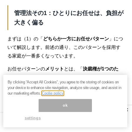
管理法その1：ひとりにお任せは、負担が
大きく偏る
まずは（1）の「
どちらか一方にお任せパターン
」につ
いて解説します。前述の通り、このパターンを採用す
る家庭が一番多くなっています。
お任せパターンの
メリット
とは、「
決裁権が1つのた
め、判断スピードが速い
」ということです。
By clicking “Accept All Cookies”, you agree to the storing of cookies on
your device to enhance site navigation, analyze site usage, and assist in
特に大きな資金を動かそうという時に相談して決めよ
our marketing efforts.
Coolie policy
うとすると、意見がまとまらずに時間が過ぎてしまう
ok
ことがあります。そこを1人で決められるのであれば、
×
千載一遇の投資商品を見つけた時などに威力を発揮し
settings
ます。