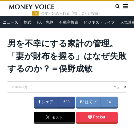
»
»
HOME
ニュース
男を不幸にする家計の管理。「妻が財布を
握る」はなぜ失敗するのか？＝俣野成敏
今すぐ始められる「損しにくい投資」
PR
ニュース
株式
FX・先物
不動産投資
ビジネス・ライフ
人気連
男を不幸にする家計の管理。
「妻が財布を握る」はなぜ失敗
するのか？＝俣野成敏
2018年7月3日
ニュース
シェア
539
はてブ
14
Pocket
ポスト