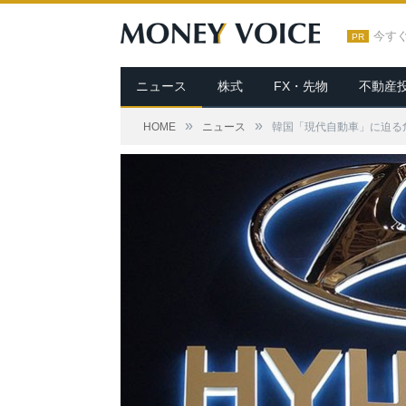
今す
PR
ニュース
株式
FX・先物
不動産
»
»
HOME
ニュース
韓国「現代自動車」に迫る