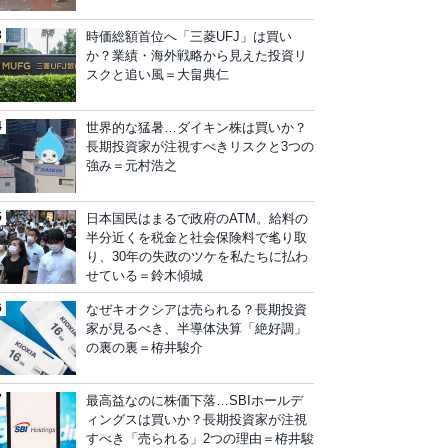
時価総額首位へ「三菱UFJ」は買い
か？業績・海外戦略から見えた投資リ
スクと追い風＝大畠典仁
世界的な猛暑…ダイキン株は買いか？
長期投資家が注視すべきリスクと3つの
強み＝元村浩之
日本国民はまるで政府のATM。給料の
半分近くを税金と社会保険料で毟り取
り、30年の失政のツケを私たちに払わ
せている＝鈴木傾城
なぜキオクシアは売られる？長期投資
家が見るべき、半導体決算「絶好調」
の裏の裏＝栫井駿介
最高益なのに株価下落…SBIホールデ
ィングスは買いか？長期投資家が注視
すべき「売られる」2つの理由＝栫井駿