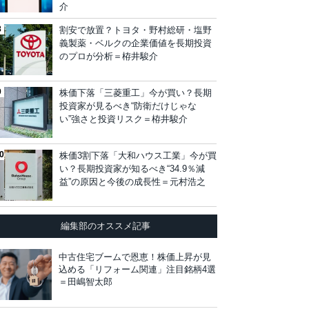
介
割安で放置？トヨタ・野村総研・塩野
義製薬・ベルクの企業価値を長期投資
のプロが分析＝栫井駿介
株価下落「三菱重工」今が買い？長期
投資家が見るべき“防衛だけじゃな
い”強さと投資リスク＝栫井駿介
株価3割下落「大和ハウス工業」今が買
い？長期投資家が知るべき“34.9％減
益”の原因と今後の成長性＝元村浩之
編集部のオススメ記事
中古住宅ブームで恩恵！株価上昇が見
込める「リフォーム関連」注目銘柄4選
＝田嶋智太郎