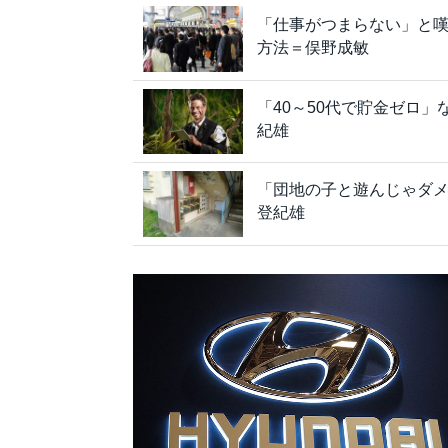
「仕事がつまらない」と
方法＝俣野成敏
「40～50代で貯金ゼロ
紀雄
「団地の子と遊んじゃダ
登紀雄