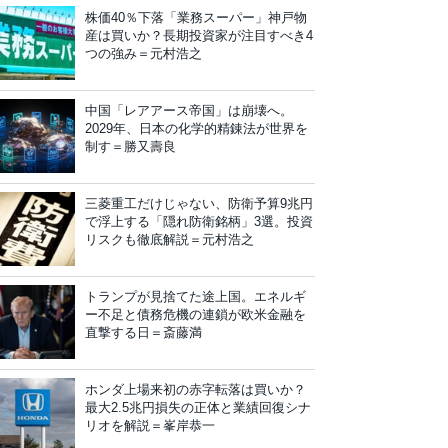
株価40％下落「業務スーパー」神戸物
産は買いか？長期投資家が注目すべき4
つの強み＝元村浩之
中国「レアアース帝国」は崩壊へ。
2029年、日本の化学的精錬法が世界を
制す＝勝又壽良
三菱重工だけじゃない、防衛予算9兆円
で浮上する「隠れ防衛銘柄」3選。投資
リスクも徹底解説＝元村浩之
トランプが見捨てた途上国。エネルギ
ー不足と債務危機の連鎖が欧米金融を
直撃する日＝斎藤満
ホンダ上場来初の赤字転落は買いか？
最大2.5兆円損失の正体と業績回復シナ
リオを解説＝峯岸恭一