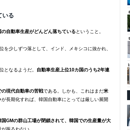
ている
国の自動車生産がどんどん落ちている
ということ。
順位を少しずつ落として、インド、メキシコに抜かれ、
位となるようだ。
自動車生産上位10カ国のうち2年連
での現代自動車の苦戦
である。しかも、これはまだ
米
争が長期化すれば、韓国自動車にとっては厳しい展開
韓国GMの群山工場が閉鎖されて、韓国での生産量が大
量が振るわない。