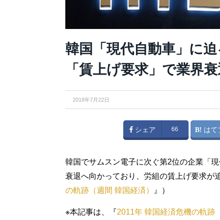
韓国「現代自動車」に迫
「賃上げ要求」で業界衰
2018年7月22日
シェア
66
はて
韓国でサムスン電子に次ぐ第2位の企業「
衰退へ向かっており、労組の賃上げ要求が
の軌跡（週間 韓国経済）
』）
※本記事は、『
2011年 韓国経済危機の軌跡