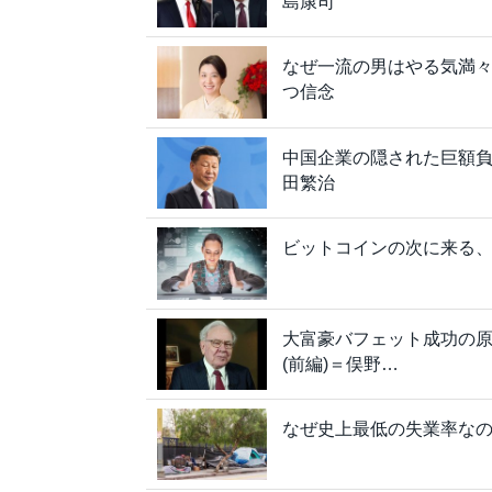
島康司
なぜ一流の男はやる気満々
つ信念
中国企業の隠された巨額
田繁治
ビットコインの次に来る、
大富豪バフェット成功の
(前編)＝俣野…
なぜ史上最低の失業率な