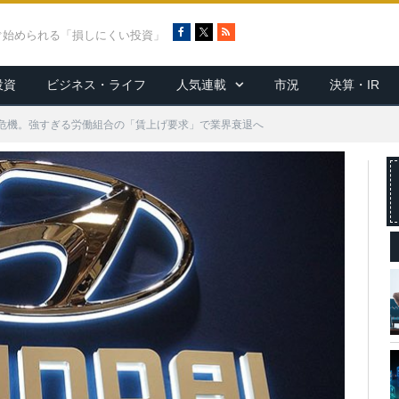
F
X
R
ぐ始められる「損しにくい投資」
a
S
c
S
投資
ビジネス・ライフ
人気連載
市況
決算・IR
e
b
o
危機。強すぎる労働組合の「賃上げ要求」で業界衰退へ
o
k