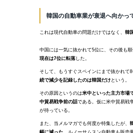
韓国の自動車業が衰退へ向かっ
これは現代自動車の問題だけではなく、
韓
中国には一気に抜かれて5位に、その後も
現在は7位に転落
した。
そして、もうすぐスペインにまで抜かれて8
続で減少を記録したのは韓国だけ
という。
その原因というのは
米中といった主力市場
中貿易戦争前の話
である。仮に米中貿易戦
が待っている。
また、当メルマガでも何度か特集したが、
幅に減った
。ルノーサムスン自動車も販売