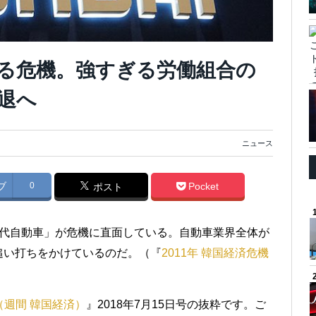
る危機。強すぎる労働組合の
退へ
ニュース
ブ
0
Pocket
ポスト
現代自動車」が危機に直面している。自動車業界全体が
追い打ちをかけているのだ。（『
2011年 韓国経済危機
（週間 韓国経済）
』2018年7月15日号の抜粋です。ご