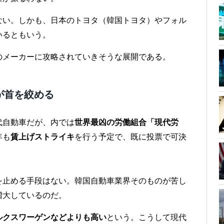
ない。しかも、日本のトヨタ（韓国トヨタ）やフォル
いるともいう。
のメーカーに攻略されていきそうな展開である。
が首を絞める
代自動車だが、内では
世界最凶の労働組合「現代労
年も
賃上げストライキ
を行う予定で、既に投票で可決
を止める手段はない。韓国自動車業界そのものが苦し
増大しているのだ。
ルクスワーゲンなどよりも高い
という。こうして現代