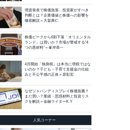
増資発表で株価急落…投資家がすべき
判断とは？企業価値と株価への影響を
徹底解説＝大畠典仁
株価ピークから6割下落「オリエンタル
ランド」は買いか？市場が警戒する“4
つの悪材料”＝峯岸恭一
4月開始「独身税」は本当に増税ではな
いのか？子ども・子育て支援金の仕組
みと不公平感の正体＝原彰宏
なぜジャパンディスプレイ株価急騰？
まだ買い？業績・思惑材料と投資リス
クを解説＝金融ライターK.Y
人気コーナー