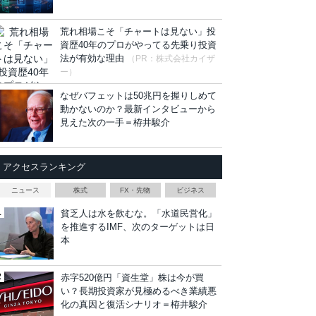
荒れ相場こそ「チャートは見ない」投
資歴40年のプロがやってる先乗り投資
法が有効な理由
（PR：株式会社カイザ
ー）
なぜバフェットは50兆円を握りしめて
動かないのか？最新インタビューから
見えた次の一手＝栫井駿介
アクセスランキング
ニュース
株式
FX・先物
ビジネス
貧乏人は水を飲むな。「水道民営化」
を推進するIMF、次のターゲットは日
本
赤字520億円「資生堂」株は今が買
い？長期投資家が見極めるべき業績悪
化の真因と復活シナリオ＝栫井駿介