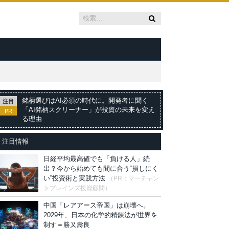
銘柄選びはAI必須の時代に。開発者に聞く
注目
「AI銘柄スクリーナー」が投資の未来を変え
PR
る理由
注目情報
日経平均最高値でも「負ける人」続
出？今から始めても間に合う“損しにく
い”投資術と実践方法
（PR：マーチャン
トブレインズ投資顧問）
中国「レアアース帝国」は崩壊へ。
2029年、日本の化学的精錬法が世界を
制す＝勝又壽良