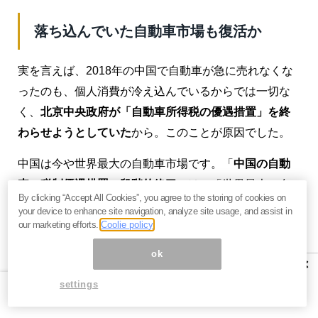
落ち込んでいた自動車市場も復活か
実を言えば、2018年の中国で自動車が急に売れなくな
ったのも、個人消費が冷え込んでいるからでは一切な
く、
北京中央政府が「自動車所得税の優遇措置」を終
わらせようとしていた
から。このことが原因でした。
中国は今や世界最大の自動車市場です。「
中国の自動
車の税制優遇措置の段階的終了
」は、「世界最大の自
By clicking “Accept All Cookies”, you agree to the storing of cookies on
動車市場（＝中国）」に
急激な販売減
を引き起こし
your device to enhance site navigation, analyze site usage, and assist in
た。これに足を引っ張られた形で、中国の小売売上高
our marketing efforts.
Coolie policy
の増加率は年初から「わずか6.4%増し」に落ち込んだ
ok
×
わけです。
settings
その自動車所得税に対して、
新しい動き
がありまし