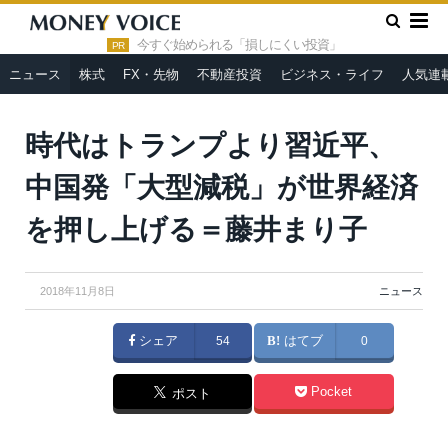
»
»
HOME
ニュース
時代はトランプより習近平、中国発「大型
減税」が世界経済を押し上げる＝藤井まり子
今すぐ始められる「損しにくい投資」
PR
ニュース
株式
FX・先物
不動産投資
ビジネス・ライフ
人気連
時代はトランプより習近平、
中国発「大型減税」が世界経済
を押し上げる＝藤井まり子
2018年11月8日
ニュース
シェア
54
はてブ
0
Pocket
ポスト