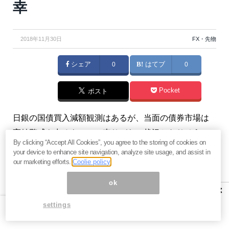
幸
2018年11月30日
FX・先物
シェア
0
はてブ
0
Pocket
ポスト
日銀の国債買入減額観測はあるが、当面の債券市場は
高値警戒も出るものの、売りづらい状況となりそうで
By clicking “Accept All Cookies”, you agree to the storing of cookies on
ある。12月4日の10年国債の入札動向にも注意したい。
your device to enhance site navigation, analyze site usage, and assist in
（『
牛熊ウイークリー
』久保田博幸）
our marketing efforts.
Coolie policy
ok
※本記事は有料メルマガ『
牛熊ウイークリー
』2018年
×
11月30号を一部抜粋したものです。興味を持たれた方
settings
は、ぜひこの機会に
初月無料
のお試し購読をどうぞ。