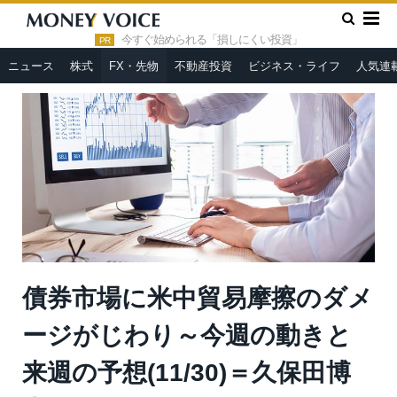
»
»
HOME
FX・先物
債券市場に米中貿易摩擦のダメージがじ
わり～今週の動きと来週の予想(11/30)＝久保田博幸
今すぐ始められる「損しにくい投資」
PR
ニュース
株式
FX・先物
不動産投資
ビジネス・ライフ
人気連
債券市場に米中貿易摩擦のダメ
ージがじわり～今週の動きと
来週の予想(11/30)＝久保田博