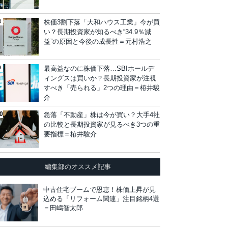
株価3割下落「大和ハウス工業」今が買
い？長期投資家が知るべき“34.9％減
益”の原因と今後の成長性＝元村浩之
最高益なのに株価下落…SBIホールデ
ィングスは買いか？長期投資家が注視
すべき「売られる」2つの理由＝栫井駿
介
急落「不動産」株は今が買い？大手4社
の比較と長期投資家が見るべき3つの重
要指標＝栫井駿介
編集部のオススメ記事
中古住宅ブームで恩恵！株価上昇が見
込める「リフォーム関連」注目銘柄4選
＝田嶋智太郎