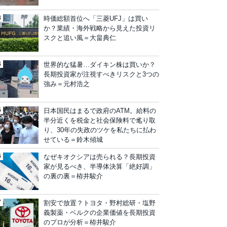
時価総額首位へ「三菱UFJ」は買い
か？業績・海外戦略から見えた投資リ
スクと追い風＝大畠典仁
世界的な猛暑…ダイキン株は買いか？
長期投資家が注視すべきリスクと3つの
強み＝元村浩之
日本国民はまるで政府のATM。給料の
半分近くを税金と社会保険料で毟り取
り、30年の失政のツケを私たちに払わ
せている＝鈴木傾城
なぜキオクシアは売られる？長期投資
家が見るべき、半導体決算「絶好調」
の裏の裏＝栫井駿介
割安で放置？トヨタ・野村総研・塩野
義製薬・ベルクの企業価値を長期投資
のプロが分析＝栫井駿介