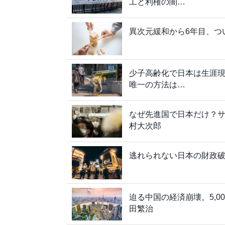
工と利権の闇…
異次元緩和から6年目、つ
少子高齢化で日本は生涯
唯一の方法は…
なぜ先進国で日本だけ？サ
村大次郎
逃れられない日本の財政
迫る中国の経済崩壊。5,
田繁治