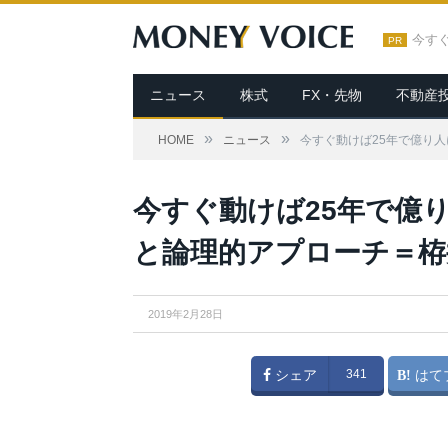
今す
PR
ニュース
株式
FX・先物
不動産
»
»
HOME
ニュース
今すぐ動けば25年で億り
今すぐ動けば25年で億
と論理的アプローチ＝栫
2019年2月28日
シェア
341
はて