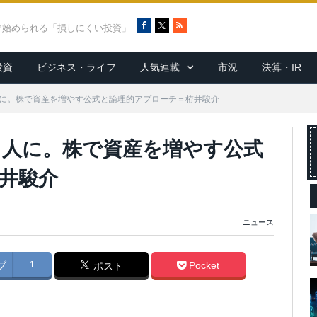
F
X
R
ぐ始められる「損しにくい投資」
a
S
c
S
投資
ビジネス・ライフ
人気連載
市況
決算・IR
e
b
o
人に。株で資産を増やす公式と論理的アプローチ＝栫井駿介
o
k
り人に。株で資産を増やす公式
井駿介
ニュース
ブ
1
Pocket
ポスト