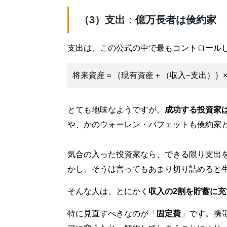
（3）支出：億万長者は倹約家
支出は、この公式の中で最もコントロール
将来資産＝｛現有資産＋（収入−支出）｝×
とても地味なようですが、
成功する投資家
や、かのウォーレン・バフェットも倹約家
気合の入った投資家なら、できる限り支出
かし、そうは言ってもあまり切り詰めると
そんな人は、とにかく
収入の2割を貯蓄に
特に見直すべきなのが「
固定費
」です。携