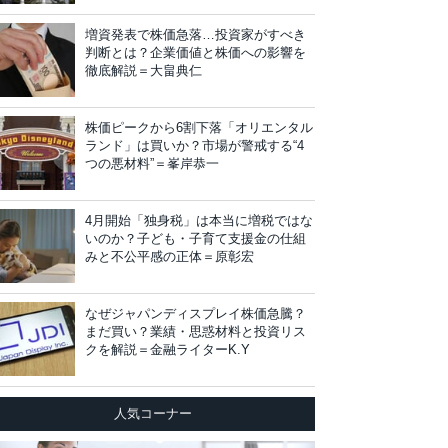
増資発表で株価急落…投資家がすべき
判断とは？企業価値と株価への影響を
徹底解説＝大畠典仁
株価ピークから6割下落「オリエンタル
ランド」は買いか？市場が警戒する“4
つの悪材料”＝峯岸恭一
4月開始「独身税」は本当に増税ではな
いのか？子ども・子育て支援金の仕組
みと不公平感の正体＝原彰宏
なぜジャパンディスプレイ株価急騰？
まだ買い？業績・思惑材料と投資リス
クを解説＝金融ライターK.Y
人気コーナー