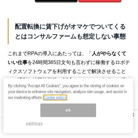
配置転換に賃下げがオマケでついてくる
とはコンサルファームも想定しない事態
これまでRPAの導入にあたっては、「
人がやらなくて
いい仕事
を24時間365日文句も言わずに稼働するロボテ
ィクスソフトウェアを利用することで解決させること
で、
過剰な時間外労働を削減
させることを実現し、手
By clicking “Accept All Cookies”, you agree to the storing of cookies on
の空いた人間はより高度で
人間にしかできないレベル
your device to enhance site navigation, analyze site usage, and assist in
our marketing efforts.
Coolie policy
の高い業務へとシフト
することで、社内の
生産性を一
段と上げる
のである」というのが謳い文句だったわけ
ok
×
です。
settings
しかし、RPA導入の実態は
どうもそういうことではな