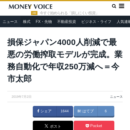
»
»
HOME
ニュース
損保ジャパン4000人削減で最悪の労働搾
取モデルが完成。業務自動化で年収250万減へ＝今市太郎
今すぐ始められる「損しにくい投資」
PR
ニュース
株式
FX・先物
不動産投資
ビジネス・ライフ
人気連
損保ジャパン4000人削減で最
悪の労働搾取モデルが完成。業
務自動化で年収250万減へ＝今
市太郎
2019年7月2日
ニュース
シェア
1644
はてブ
6
Pocket
ポスト