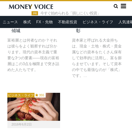
2017年5月7日
2017年3月12日
»
HOME
ビル・ゲイツ
今すぐ始められる「損しにくい投資」
日本人の大半が選ぶ「株
あらゆるアセットの中で
PR
式を保有しない人生」は
「株式」が最強だと言い
ニュース
株式
FX・先物
不動産投資
ビジネス・ライフ
人気連
糞ハードモードだ＝鈴木
切れる６つの理由＝坂本
傾城
彰
富裕層とは何者なのか？それ
資本家と呼ばれる大金持ち
は彼らをよく観察すれば分か
は、現金・土地・株式・貴金
ります。現代の資本主義で重
属などの資本をたくさん保有
要な3つの要素――現在の富裕
して効率的に活用し、富を膨
層はこの3点を極限まで突き詰
らませています。そして資本
めた人たちです。
の中でも最強なのが「株式」
です。…
ビジネス・ライフ
355
2016年6月2日