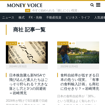
»
HOME
商社
今すぐ始められる「損しにくい投資」
PR
ニュース
株式
FX・先物
不動産投資
ビジネス・ライフ
人気連
商社 記事一覧
ニュース
39
ニュース
49
2024年1月31日
2023年12月4日
日本株急騰も新NISAで
食料自給率が低すぎる日
飛び込んだ素人たちはご
本の危うい現実。「有事
っそり狩られる？大きな
の食料輸入計画」も商社
落とし穴と3つの回避術
に任せきり？＝岩崎博充
＝岩崎博充
日本の食料自給率が「38%」
2024年が明けて6日連騰で日経
という現実はよく知られてい