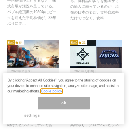
平均株価が上昇するなど、株
る。食料品の多くを他国から
式市場が活況を呈している。
の輸入に頼っているのが、現
バブル絶頂期の1989年にピー
在の日本の姿だ。食料自給率
クを迎えた平均株価が、33年
だけではなく、食料…
ぶりに突…
株式
64
株式
31
2023年11月30日
2023年7月18日
By clicking “Accept All Cookies”, you agree to the storing of cookies on
総合商社株、いま買うな
三井物産と伊藤忠、プロ
your device to enhance site navigation, analyze site usage, and assist in
らどれ？最新決算から見
の長期投資家はどちらを
our marketing efforts.
Coolie policy
えた明暗。長期投資家が
買う？同じ商社株でも大
注視すべきリスクとは＝
きく違う成長戦略＝佐々
ok
佐々木悠
木悠
5大商社は注目度が高いセクタ
あなたは総合商社と聞いてど
settings
ーです。これらの企業は日本
んなイメージを持ちますか？
独特のビジネスモデルであ
高給取り、グローバルビジネ