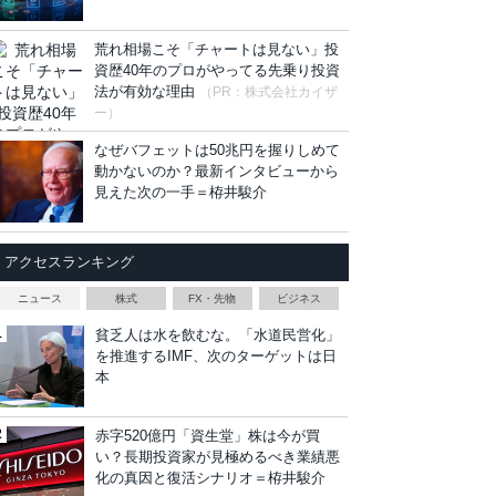
荒れ相場こそ「チャートは見ない」投
資歴40年のプロがやってる先乗り投資
法が有効な理由
（PR：株式会社カイザ
ー）
なぜバフェットは50兆円を握りしめて
動かないのか？最新インタビューから
見えた次の一手＝栫井駿介
アクセスランキング
ニュース
株式
FX・先物
ビジネス
貧乏人は水を飲むな。「水道民営化」
を推進するIMF、次のターゲットは日
本
赤字520億円「資生堂」株は今が買
い？長期投資家が見極めるべき業績悪
化の真因と復活シナリオ＝栫井駿介