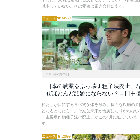
減少していない。その元凶は電力会社にある。
ニュース
34569
2018年2月25日
日本の農業をぶっ壊す種子法廃止、
ぜほとんど話題にならない？＝田中
私たちが口にする食べ物が体を蝕み、様々な疾病の原
となるとしたら…。そんな未来が現実になりかねない
「主要農作物種子法の廃止」がこの4月に迫っていま
す。
ニュース
12999