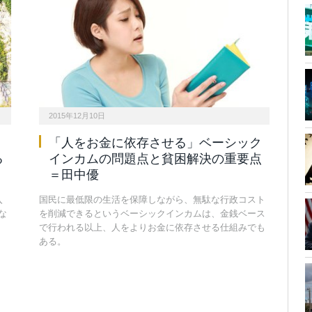
2015年12月10日
「人をお金に依存させる」ベーシック
る
インカムの問題点と貧困解決の重要点
＝田中優
入
国民に最低限の生活を保障しながら、無駄な行政コスト
な
を削減できるというベーシックインカムは、金銭ベース
で行われる以上、人をよりお金に依存させる仕組みでも
ある。