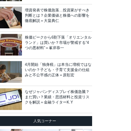
増資発表で株価急落…投資家がすべき
判断とは？企業価値と株価への影響を
徹底解説＝大畠典仁
株価ピークから6割下落「オリエンタル
ランド」は買いか？市場が警戒する“4
つの悪材料”＝峯岸恭一
4月開始「独身税」は本当に増税ではな
いのか？子ども・子育て支援金の仕組
みと不公平感の正体＝原彰宏
なぜジャパンディスプレイ株価急騰？
まだ買い？業績・思惑材料と投資リス
クを解説＝金融ライターK.Y
人気コーナー