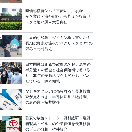
時価総額首位へ「三菱UFJ」は買い
か？業績・海外戦略から見えた投資リ
スクと追い風＝大畠典仁
世界的な猛暑…ダイキン株は買いか？
長期投資家が注視すべきリスクと3つの
強み＝元村浩之
日本国民はまるで政府のATM。給料の
半分近くを税金と社会保険料で毟り取
り、30年の失政のツケを私たちに払わ
せている＝鈴木傾城
なぜキオクシアは売られる？長期投資
家が見るべき、半導体決算「絶好調」
の裏の裏＝栫井駿介
割安で放置？トヨタ・野村総研・塩野
義製薬・ベルクの企業価値を長期投資
のプロが分析＝栫井駿介