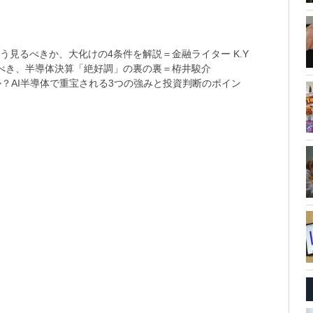
う見るべきか、大化けの4条件を解説＝金融ライター K.Y
べき、半導体決算「絶好調」の裏の裏＝栫井駿介
？AI半導体で重宝される3つの強みと投資判断のポイン