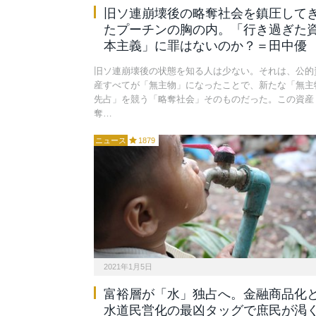
旧ソ連崩壊後の略奪社会を鎮圧して
たプーチンの胸の内。「行き過ぎた
本主義」に罪はないのか？＝田中優
旧ソ連崩壊後の状態を知る人は少ない。それは、公的
産すべてが「無主物」になったことで、新たな「無主
先占」を競う「略奪社会」そのものだった。この資産
奪…
ニュース
1879
2021年1月5日
富裕層が「水」独占へ。金融商品化
水道民営化の最凶タッグで庶民が渇