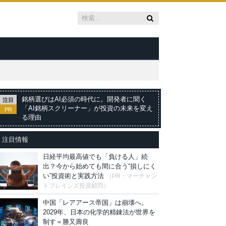
銘柄選びはAI必須の時代に。開発者に聞く
注目
「AI銘柄スクリーナー」が投資の未来を変え
PR
る理由
注目情報
日経平均最高値でも「負ける人」続
出？今から始めても間に合う“損しにく
い”投資術と実践方法
（PR：マーチャン
トブレインズ投資顧問）
中国「レアアース帝国」は崩壊へ。
2029年、日本の化学的精錬法が世界を
制す＝勝又壽良