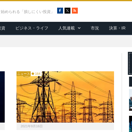
F
X
R
ぐ始められる「損しにくい投資」
a
S
c
S
投資
ビジネス・ライフ
人気連載
市況
決算・IR
e
b
o
o
k
ニュース
164
2021年9月16日