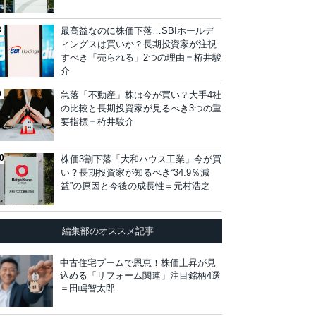
最高益なのに株価下落…SBIホールデ
ィングスは買いか？長期投資家が注視
すべき「売られる」2つの理由＝栫井駿
介
急落「不動産」株は今が買い？大手4社
の比較と長期投資家が見るべき3つの重
要指標＝栫井駿介
株価3割下落「大和ハウス工業」今が買
い？長期投資家が知るべき“34.9％減
益”の原因と今後の成長性＝元村浩之
編集部のオススメ記事
中古住宅ブームで恩恵！株価上昇が見
込める「リフォーム関連」注目銘柄4選
＝田嶋智太郎