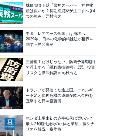
株価40％下落「業務スーパー」神戸物
産は買いか？長期投資家が注目すべき4
つの強み＝元村浩之
中国「レアアース帝国」は崩壊へ。
2029年、日本の化学的精錬法が世界を
制す＝勝又壽良
三菱重工だけじゃない、防衛予算9兆円
で浮上する「隠れ防衛銘柄」3選。投資
リスクも徹底解説＝元村浩之
トランプが見捨てた途上国。エネルギ
ー不足と債務危機の連鎖が欧米金融を
直撃する日＝斎藤満
ホンダ上場来初の赤字転落は買いか？
最大2.5兆円損失の正体と業績回復シナ
リオを解説＝峯岸恭一