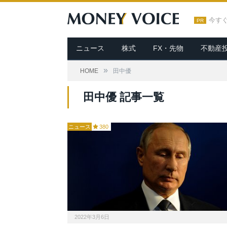
今す
PR
ニュース
株式
FX・先物
不動産
»
HOME
田中優
田中優 記事一覧
ニュース
380
2022年3月6日