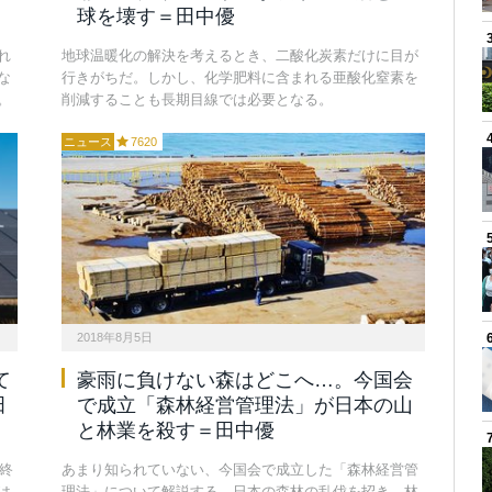
球を壊す＝田中優
れ
地球温暖化の解決を考えるとき、二酸化炭素だけに目が
な
行きがちだ。しかし、化学肥料に含まれる亜酸化窒素を
。
削減することも長期目線では必要となる。
ニュース
7620
2018年8月5日
て
豪雨に負けない森はどこへ…。今国会
田
で成立「森林経営管理法」が日本の山
と林業を殺す＝田中優
終
あまり知られていない、今国会で成立した「森林経営管
は
理法」について解説する。日本の森林の乱伐を招き、林