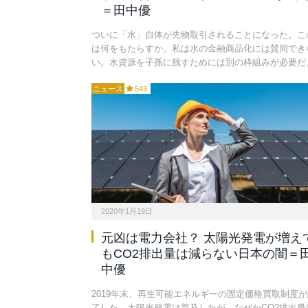
＝田中優
ついに「水」自体が先物取引されることになった。こ
は何をもたらすか。私は水の金融商品化には賛同でき
い。水資源を子孫に残すためには別の枠組みが必要だ
ニュース
543
2020年1月19日
元凶は電力会社？ 太陽光発電が増え
もCO2排出量は減らない日本の闇＝
中優
2019年末、再生可能エネルギーの固定価格買取制度が
了した。太陽光発電は普及したが、なぜかCO2排出量