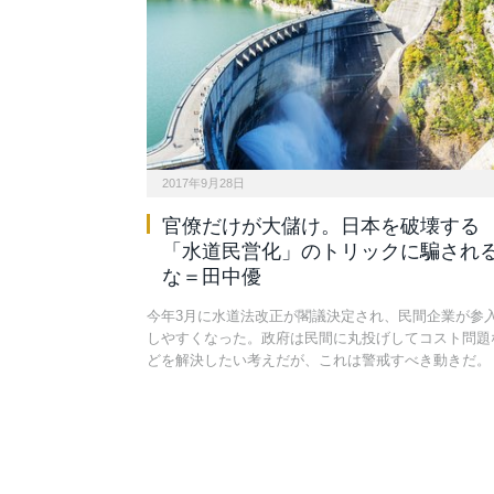
2017年9月28日
官僚だけが大儲け。日本を破壊する
「水道民営化」のトリックに騙され
な＝田中優
今年3月に水道法改正が閣議決定され、民間企業が参
しやすくなった。政府は民間に丸投げしてコスト問題
どを解決したい考えだが、これは警戒すべき動きだ。