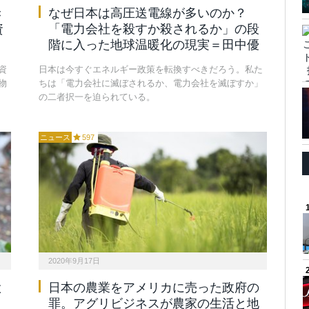
き
なぜ日本は高圧送電線が多いのか？
資
「電力会社を殺すか殺されるか」の段
階に入った地球温暖化の現実＝田中優
資
日本は今すぐエネルギー政策を転換すべきだろう。私た
物
ちは「電力会社に滅ぼされるか、電力会社を滅ぼすか」
の二者択一を迫られている。
ニュース
597
2020年9月17日
と
日本の農業をアメリカに売った政府の
く
罪。アグリビジネスが農家の生活と地