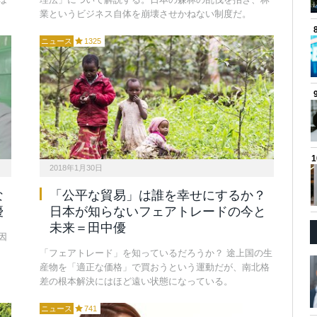
業というビジネス自体を崩壊させかねない制度だ。
ニュース
1325
2018年1月30日
な
「公平な貿易」は誰を幸せにするか？
優
日本が知らないフェアトレードの今と
未来＝田中優
因
「フェアトレード」を知っているだろうか？ 途上国の生
産物を「適正な価格」で買おうという運動だが、南北格
差の根本解決にはほど遠い状態になっている。
ニュース
741